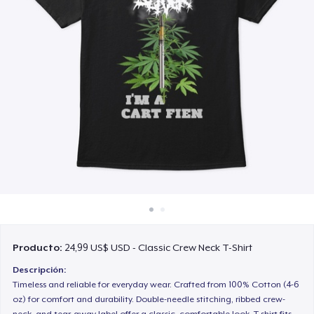
Cómo funciona
Venda en todas partes
Venda lo que sea
Producto:
24,99 US$ USD - Classic Crew Neck T-Shirt
Descripción:
Timeless and reliable for everyday wear. Crafted from 100% Cotton (4-6
oz) for comfort and durability. Double-needle stitching, ribbed crew-
neck, and tear-away label offer a classic, comfortable look. T-shirt fits