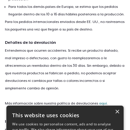
Para todos los demás países de Europa, se estima que los pedidos
llegarán dentro de los 10 a 16 días hábiles posteriores a la producción.
Para los pedidos internacionales enviados desde EE. UU., no rastreamos
los paquetes una vez que llegan a su país de destino.
Detalles de la devolución
Entendemos que ocurren accidentes. Si recibe un producto dañado,
mal impreso o defectuoso, con gusto lo reemplazaremos o le
ofreceremos un reembolso dentro de los 30 días. Sin embargo, debido a
que nuestros productos se fabrican a pedido, no podemos aceptar
devoluciones ni cambios por tallas o colores incorrectos o si
simplemente cambia de opinión.
Más información sobre nuestra política de devoluciones
aquí
.
×
This website uses cookies
ID de campaña
We use cookies to personalise content, ads and to analyse
our traffic. We also share information about your use of our
pus-sliver-cart-fien-shirt