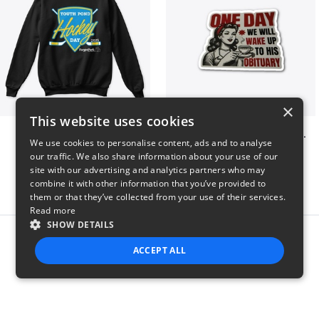
×
This website uses cookies
Youth Pond Hockey
ONE DAY WE WILL WAKE UP TO HIS OBITUARY
We use cookies to personalise content, ads and to analyse
$33
$10
our traffic. We also share information about your use of our
site with our advertising and analytics partners who may
combine it with other information that you’ve provided to
them or that they’ve collected from your use of their services.
Read more
SHOW DETAILS
Report this product
ACCEPT ALL
STRICTLY NECESSARY
PERFORMANCE
TARGETING
FUNCTIONALITY