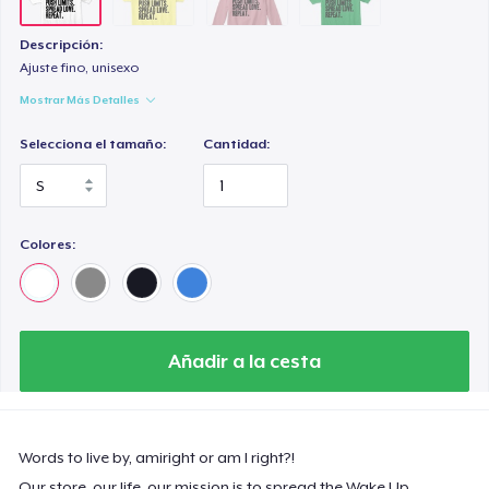
Descripción:
Ajuste fino, unisexo
Mostrar Más Detalles
Selecciona el tamaño:
Cantidad:
Colores:
Añadir a la cesta
Words to live by, amiright or am I right?!
Our store, our life, our mission is to spread the Wake Up