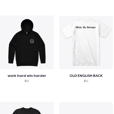
work hard win harder
OLD ENGLISH BACK
$52
$32