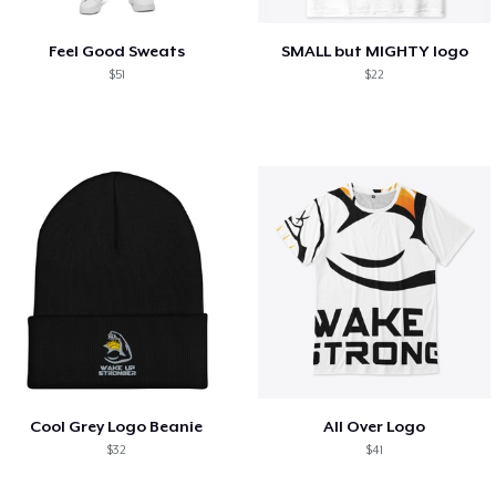
Feel Good Sweats
SMALL but MIGHTY logo
$51
$22
Cool Grey Logo Beanie
All Over Logo
$32
$41