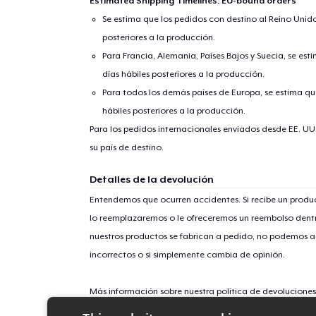
Estimated Shipping Timelines: EU-bound orders
Se estima que los pedidos con destino al Reino Unido 
Fin
posteriores a la producción.
Para Francia, Alemania, Países Bajos y Suecia, se est
días hábiles posteriores a la producción.
Para todos los demás países de Europa, se estima que
hábiles posteriores a la producción.
Para los pedidos internacionales enviados desde EE. UU
su país de destino.
Detalles de la devolución
Entendemos que ocurren accidentes. Si recibe un prod
lo reemplazaremos o le ofreceremos un reembolso dentr
nuestros productos se fabrican a pedido, no podemos ac
incorrectos o si simplemente cambia de opinión.
Más información sobre nuestra política de devolucione