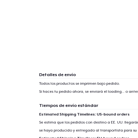
Detalles de envío
Todos los productos se imprimen bajo pedido.
Si haces tu pedido ahora, se enviará el
loading...
o antes
Tiempos de envío estándar
Estimated Shipping Timelines: US-bound orders
1
artícu
Se estima que los pedidos con destino a EE. UU. llegará
se haya producido y entregado al transportista para su