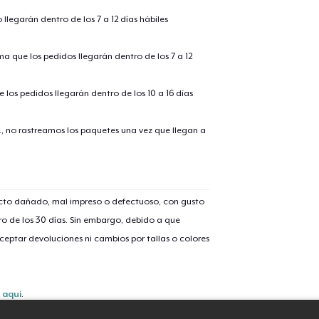
llegarán dentro de los 7 a 12 días hábiles
alizar y pagar pedido
Seguir com
ima que los pedidos llegarán dentro de los 7 a 12
 los pedidos llegarán dentro de los 10 a 16 días
., no rastreamos los paquetes una vez que llegan a
ucto dañado, mal impreso o defectuoso, con gusto
o de los 30 días. Sin embargo, debido a que
eptar devoluciones ni cambios por tallas o colores
s
aquí
.