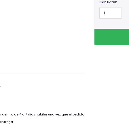
Cantidad:
.
lo añadido al
carrito
n dentro de 4 a 7 días hábiles una vez que el pedido
 entrega.