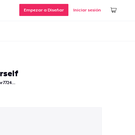
Empezar a Diseñar
Iniciar sesión
rself
r7724...