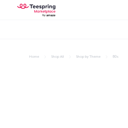
Home
Shop All
Shop by Theme
80s