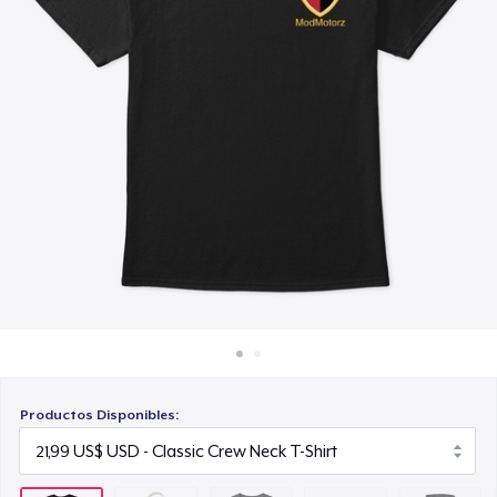
Cómo funciona
15,99 US$
Venda en todas partes
Die Cut Sticker
Venda lo que sea
7,99 US$
Unisex Classic Pullover Hoodie
38,99 US$
Unisex Premium Pullover Hoodie
44,99 US$
Triblend Tee
25,99 US$
Productos Disponibles:
Comfort Tee
22,99 US$