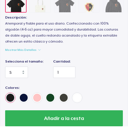
Mug
14,99 US$
Descripción:
Unisex Classic Crewneck Sweatshirt
Atemporal y fiable para el uso diario. Confeccionado con 100%
algodón (4-6 oz) para mayor comodidad y durabilidad. Las costuras
33,99 US$
de doble aguja, el cuello redondo acanalado y la etiqueta extraíble
ofrecen un estilo clásico y cómodo.
Kids Classic Pullover Hoodie
Mostrar Más Detalles
33,99 US$
Selecciona el tamaño:
Cantidad:
Women's Classic Tee
21,99 US$
Colores:
Premium V-Neck Tee
23,99 US$
Women's Premium V-Neck Tee
23,99 US$
Añadir a la cesta