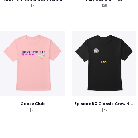
$7
$25
Goose Club
Episode 50 Classic Crew Neck T-Shirt
$20
$23