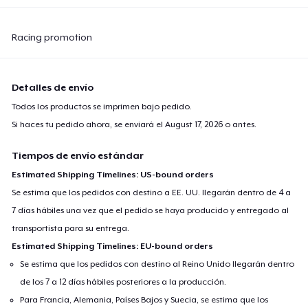
Premium Long Sleeve Tee
26,99 US$
Racing promotion
Women's Comfort Tee
22,99 US$
Detalles de envío
Todos los productos se imprimen bajo pedido.
Classic Tank Top
Si haces tu pedido ahora, se enviará el
August 17, 2026
o antes.
21,99 US$
Tiempos de envío estándar
Kids Premium Tee
Estimated Shipping Timelines: US-bound orders
18,99 US$
Se estima que los pedidos con destino a EE. UU. llegarán dentro de 4 a
7 días hábiles una vez que el pedido se haya producido y entregado al
Women's Flowy Tank Top
transportista para su entrega.
26,99 US$
Estimated Shipping Timelines: EU-bound orders
Se estima que los pedidos con destino al Reino Unido llegarán dentro
Premium Tank Top
de los 7 a 12 días hábiles posteriores a la producción.
22,99 US$
Para Francia, Alemania, Países Bajos y Suecia, se estima que los