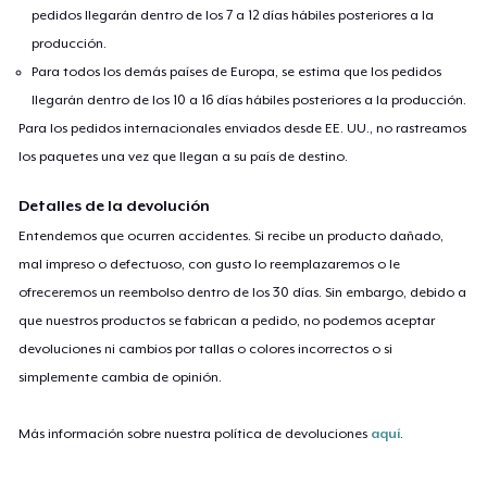
pedidos llegarán dentro de los 7 a 12 días hábiles posteriores a la
Women's Boyfriend Tee
producción.
23,99 US$
Para todos los demás países de Europa, se estima que los pedidos
llegarán dentro de los 10 a 16 días hábiles posteriores a la producción.
Baby Premium Onesie
Para los pedidos internacionales enviados desde EE. UU., no rastreamos
18,99 US$
los paquetes una vez que llegan a su país de destino.
Classic Long Sleeve Tee
Detalles de la devolución
25,99 US$
Entendemos que ocurren accidentes. Si recibe un producto dañado,
mal impreso o defectuoso, con gusto lo reemplazaremos o le
Next Level 3600 | Premium Ring-Spun Cotton T-Shirt
ofreceremos un reembolso dentro de los 30 días. Sin embargo, debido a
23,99 US$
que nuestros productos se fabrican a pedido, no podemos aceptar
devoluciones ni cambios por tallas o colores incorrectos o si
Premium V-Neck Tee
simplemente cambia de opinión.
28,87 US$
Más información sobre nuestra política de devoluciones
aquí
.