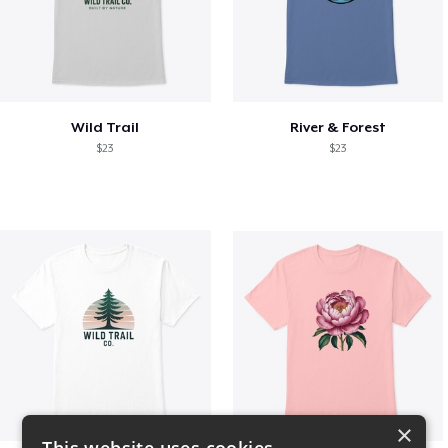
Wild Trail
River & Forest
$23
$23
×