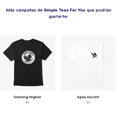
Más campañas de
Simple Tees For You
que podrían
gustarte:
Soaring Higher
Apex Ascent
$41
$41