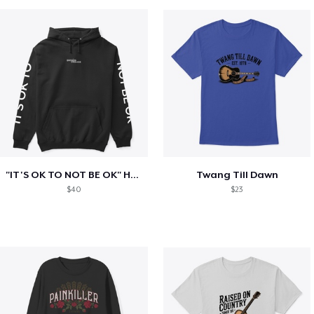
"IT'S OK TO NOT BE OK" Hoodie (BP LOGO)
Twang Till Dawn
$40
$23