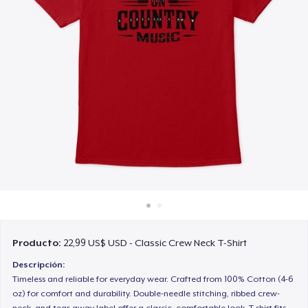
Cómo funciona
Venda en todas partes
Venda lo que sea
Producto:
22,99 US$ USD - Classic Crew Neck T-Shirt
Descripción:
Timeless and reliable for everyday wear. Crafted from 100% Cotton (4-6
oz) for comfort and durability. Double-needle stitching, ribbed crew-
neck, and tear-away label offer a classic, comfortable look. T-shirt fits