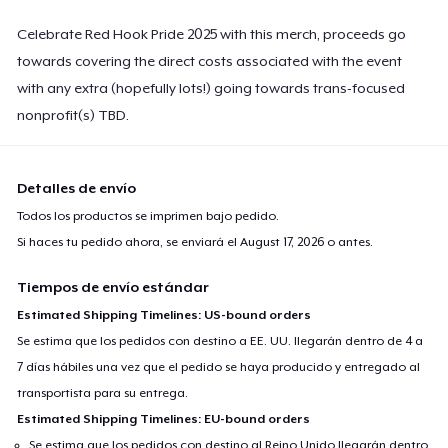
Celebrate Red Hook Pride 2025 with this merch, proceeds go
towards covering the direct costs associated with the event
with any extra (hopefully lots!) going towards trans-focused
nonprofit(s) TBD.
Detalles de envío
Todos los productos se imprimen bajo pedido.
Si haces tu pedido ahora, se enviará el
August 17, 2026
o antes.
Tiempos de envío estándar
Estimated Shipping Timelines: US-bound orders
Se estima que los pedidos con destino a EE. UU. llegarán dentro de 4 a
7 días hábiles una vez que el pedido se haya producido y entregado al
transportista para su entrega.
Estimated Shipping Timelines: EU-bound orders
Se estima que los pedidos con destino al Reino Unido llegarán dentro