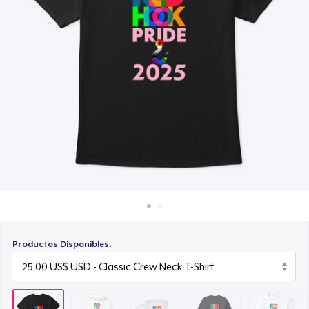
Cómo funciona
15,00 US$
Venda en todas partes
Unisex Classic Crewneck Sweatshirt
Venda lo que sea
35,00 US$
Women's Classic Tee
25,00 US$
Classic Long Sleeve Tee
30,00 US$
Productos Disponibles: