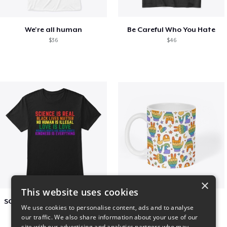
We're all human
Be Careful Who You Hate
$36
$46
×
This website uses cookies
SCIENCE IS REAL, BLACK LIVES MATTER
Love Print
We use cookies to personalise content, ads and to analyse
$20
$26
our traffic. We also share information about your use of our
site with our advertising and analytics partners who may