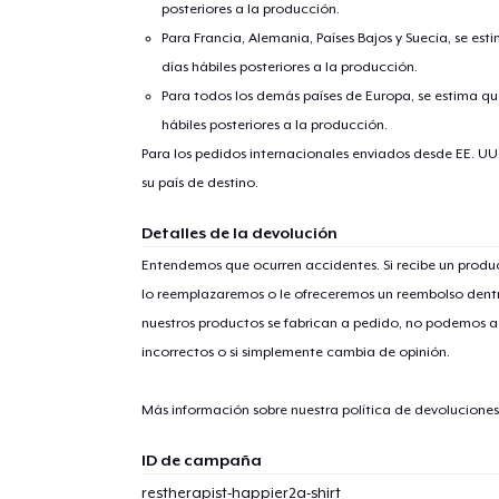
posteriores a la producción.
Para Francia, Alemania, Países Bajos y Suecia, se est
días hábiles posteriores a la producción.
Para todos los demás países de Europa, se estima que
Fin
hábiles posteriores a la producción.
Para los pedidos internacionales enviados desde EE. UU
su país de destino.
Detalles de la devolución
Entendemos que ocurren accidentes. Si recibe un prod
lo reemplazaremos o le ofreceremos un reembolso dentr
nuestros productos se fabrican a pedido, no podemos ac
incorrectos o si simplemente cambia de opinión.
Más información sobre nuestra política de devolucione
ID de campaña
restherapist-happier2a-shirt