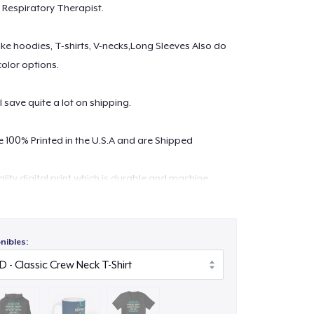
ed Respiratory Therapist.
 like hoodies, T-shirts, V-necks,Long Sleeves Also do
color options.
l save quite a lot on shipping.
re 100% Printed in the U.S.A and are Shipped
lity digital print which is durable and machine
ontact at
support@teespring.com
nibles: