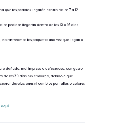
ima que los pedidos llegarán dentro de los 7 a 12
 los pedidos llegarán dentro de los 10 a 16 días
alizar y pagar pedido
Seguir com
., no rastreamos los paquetes una vez que llegan a
Classic Crew Neck T-Shirt
25,99 US$
Unisex Classic Pullover Hoodie
ucto dañado, mal impreso o defectuoso, con gusto
41,99 US$
o de los 30 días. Sin embargo, debido a que
eptar devoluciones ni cambios por tallas o colores
Mug
10,99 US$
s
aquí
.
Premium V-Neck Tee
28,99 US$