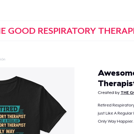
E GOOD RESPIRATORY THERAP
ción
Continuar
Awesome 
Therapis
Created by
THE G
Retired Respirator
just Like A Regular
Only Way Happier.