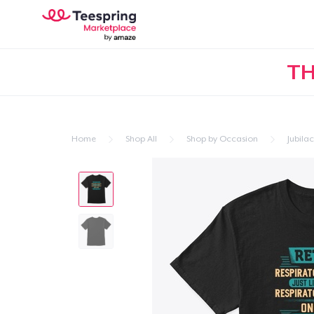
TH
Home
Shop All
Shop by Occasion
Jubila