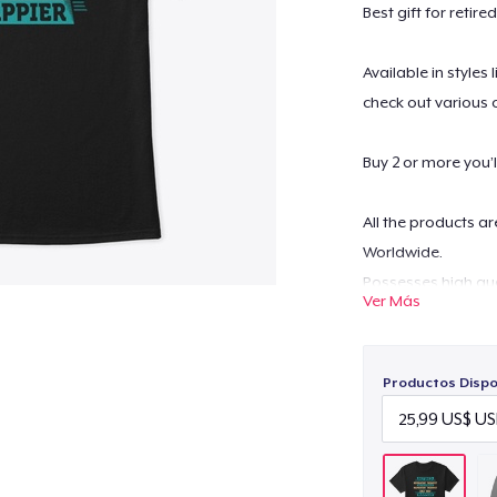
Best gift for retir
Available in styles
check out various 
Buy 2 or more you’l
All the products a
Worldwide.
Possesses high qua
Ver Más
washable.
For any queries- c
Productos Dispo