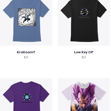
KraKoom!!
Low Key OP
$23
$23