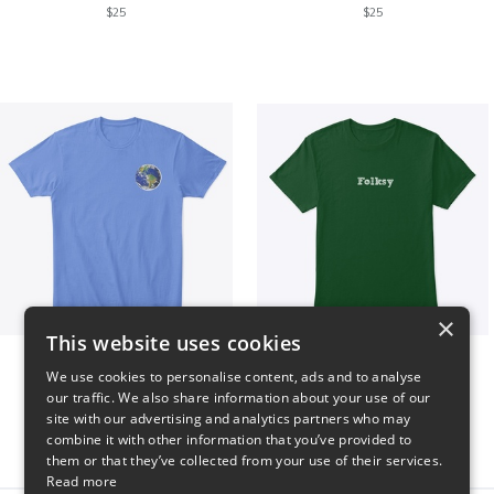
$25
$25
×
This website uses cookies
WORLD t-shirt
Folksy Tee
We use cookies to personalise content, ads and to analyse
$25
$25
our traffic. We also share information about your use of our
site with our advertising and analytics partners who may
combine it with other information that you’ve provided to
them or that they’ve collected from your use of their services.
Read more