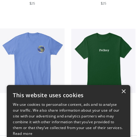
$25
$25
×
This website uses cookies
WORLD t-shirt
Folksy Tee
We use cookies to personalise content, ads and to analyse
$25
$25
our traffic. We also share information about your use of our
site with our advertising and analytics partners who may
combine it with other information that you’ve provided to
them or that they’ve collected from your use of their services.
Read more