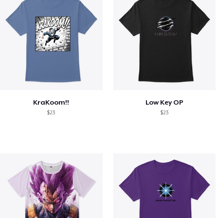
KraKoom!!
Low Key OP
$23
$23