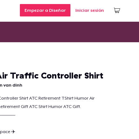
Empezar a Diseñar
Iniciar sesión
ir Traffic Controller Shirt
n van dinh
 Controller Shirt ATC Retirement TShirt Humor Air
Retirement Gift ATC Shirt Humor ATC Gift.
—————
pace ✈️