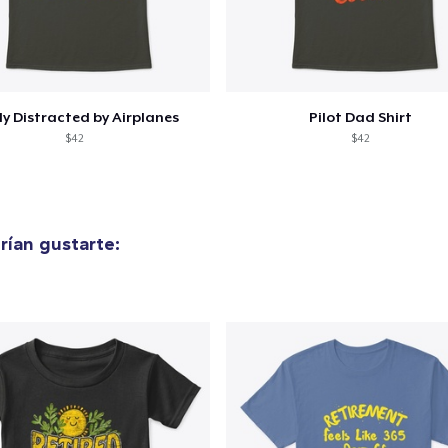
Women's Racerback Tank
24,99 US$
Classic Long Sleeve Tee
28,99 US$
ly Distracted by Airplanes
Pilot Dad Shirt
$42
$42
Next Level 3600 | Premium Ring-Spun Cotton T-Shirt
26,99 US$
ían gustarte: