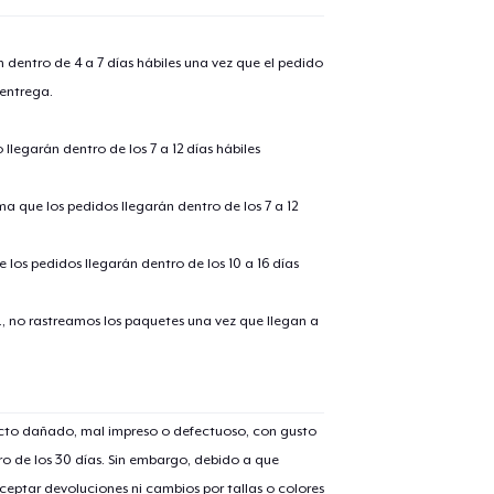
n dentro de 4 a 7 días hábiles una vez que el pedido
 entrega.
llegarán dentro de los 7 a 12 días hábiles
ima que los pedidos llegarán dentro de los 7 a 12
 los pedidos llegarán dentro de los 10 a 16 días
lo añadido al
carrito
., no rastreamos los paquetes una vez que llegan a
ucto dañado, mal impreso o defectuoso, con gusto
alizar y pagar pedido
Seguir com
o de los 30 días. Sin embargo, debido a que
eptar devoluciones ni cambios por tallas o colores