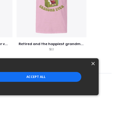
Retirement 365 days of summer vacation
Retired and the happiest grandma ever
$22
×
ACCEPT ALL