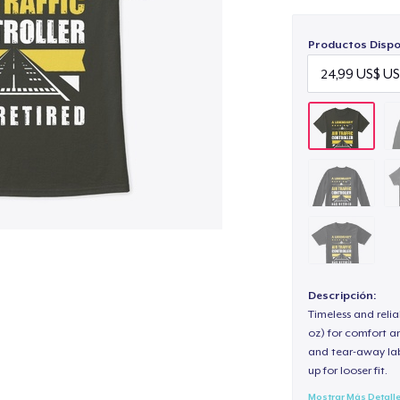
Productos Dispo
Descripción:
Timeless and reli
oz) for comfort an
and tear-away label
up for looser fit.
Mostrar Más Detall