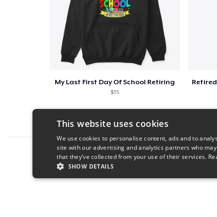
My Last First Day Of School Retiring
$35
This website uses cookies
We use cookies to personalise content, ads and to analys
site with our advertising and analytics partners who may
Report this product
that they’ve collected from your use of their services.
Re
SHOW DETAILS
STRICTLY NECESSARY
PERFORMANC