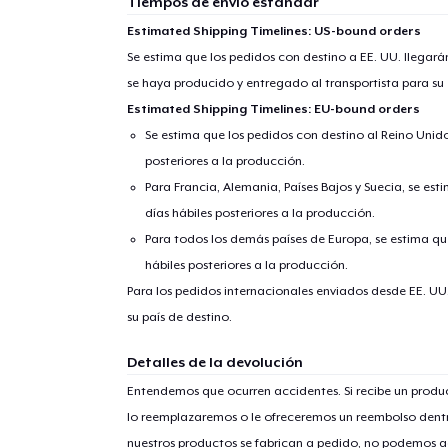
Tiempos de envío estándar
Estimated Shipping Timelines: US-bound orders
Se estima que los pedidos con destino a EE. UU. llegará
se haya producido y entregado al transportista para su
Estimated Shipping Timelines: EU-bound orders
Se estima que los pedidos con destino al Reino Unido 
posteriores a la producción.
Para Francia, Alemania, Países Bajos y Suecia, se est
días hábiles posteriores a la producción.
Para todos los demás países de Europa, se estima que
hábiles posteriores a la producción.
1
artícu
Para los pedidos internacionales enviados desde EE. UU
su país de destino.
Detalles de la devolución
Entendemos que ocurren accidentes. Si recibe un prod
Fin
lo reemplazaremos o le ofreceremos un reembolso dentr
nuestros productos se fabrican a pedido, no podemos ac