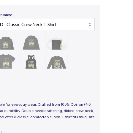
nibles:
able for everyday wear. Crafted from 100% Cotton (4-6
d durability. Double-needle stitching, ribbed crew-neck,
 offer a classic, comfortable look. T-shirt fits snug; size
es