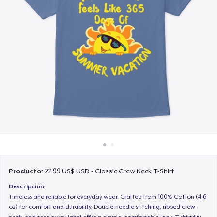
Cómo funciona
Venda en todas partes
Venda lo que sea
Producto:
22,99 US$ USD - Classic Crew Neck T-Shirt
Descripción:
Timeless and reliable for everyday wear. Crafted from 100% Cotton (4-6
oz) for comfort and durability. Double-needle stitching, ribbed crew-
neck, and tear-away label offer a classic, comfortable look. T-shirt fits