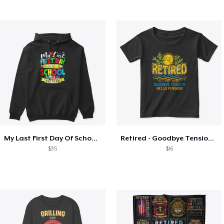
My Last First Day Of School Retiring
Retired - Goodbye Tension Hello Pension
$35
$16