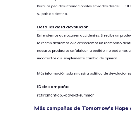
Para los pedidos internacionales enviados desde EE. UU
su país de destino.
Detalles de la devolución
1
artícu
Entendemos que ocurren accidentes. Si recibe un prod
lo reemplazaremos o le ofreceremos un reembolso dentr
nuestros productos se fabrican a pedido, no podemos ac
incorrectos o si simplemente cambia de opinión.
Fin
Más información sobre nuestra política de devolucione
ID de campaña
retirement-365-days-of-summer
Más campañas de
Tomorrow's Hope