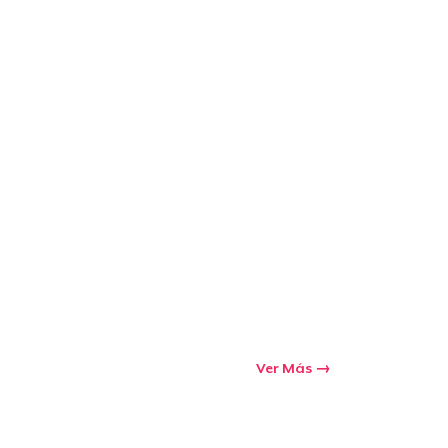
Ir al carrito
Cant.
prando
Ver Más