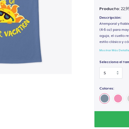
Producto:
22,9
Descripción:
Atemporal y fiabl
(4-6 oz) para may
aguja, el cuello 
estilo clásico y 
Mostrar Más Detall
Selecciona el ta
Colores: