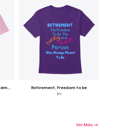
Retired and the happiest grandma ever
Retirement, Freedom to be
$18
Ver Más