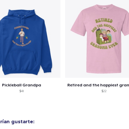
Pickleball Grandpa
$41
$22
ían gustarte: