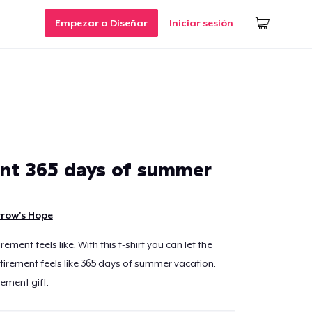
Empezar a Diseñar
Iniciar sesión
nt 365 days of summer
row's Hope
ement feels like. With this t-shirt you can let the
tirement feels like 365 days of summer vacation.
rement gift.