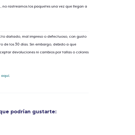
., no rastreamos los paquetes una vez que llegan a
lo añadido al
carrito
ucto dañado, mal impreso o defectuoso, con gusto
o de los 30 días. Sin embargo, debido a que
eptar devoluciones ni cambios por tallas o colores
alizar y pagar pedido
Seguir com
s
aquí
.
que podrían gustarte: