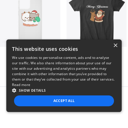
×
This website uses cookies
Peach Goma Christmas
Merry Christmas
We use cookies to personalise content, ads and to analyse
$26
$24
our traffic. We also share information about your use of our
site with our advertising and analytics partners who may
combine it with other information that you’ve provided to
them or that they’ve collected from your use of their services.
Read more
SHOW DETAILS
Report this product
ACCEPT ALL
STRICTLY NECESSARY
PERFORMANCE
TARGETING
FUNCTIONALITY