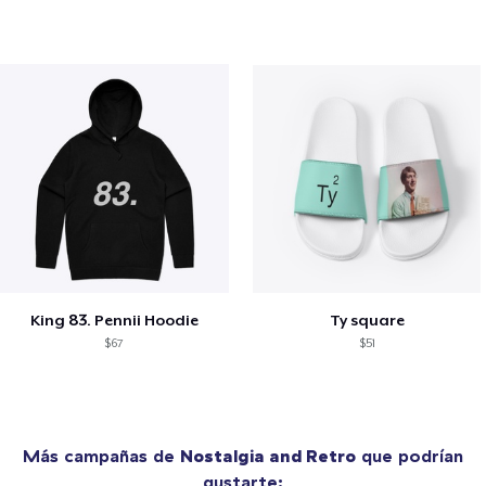
King 83. Pennii Hoodie
Ty square
$67
$51
Más campañas de
Nostalgia and Retro
que podrían
gustarte: