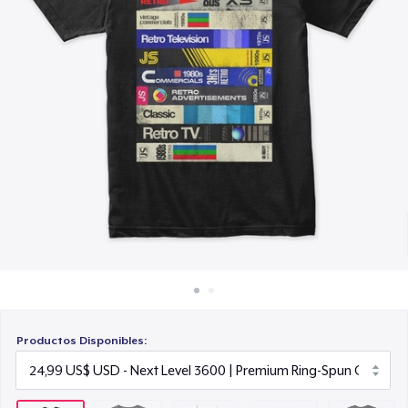
Cómo funciona
27,59 US$
Venda en todas partes
Unisex Classic Pullover Hoodie
Venda lo que sea
42,99 US$
Classic Crew Neck T-Shirt
24,99 US$
Kids Classic Pullover Hoodie
41,99 US$
Unisex Premium Pullover Hoodie
47,99 US$
Productos Disponibles:
Triblend Tee
26,99 US$