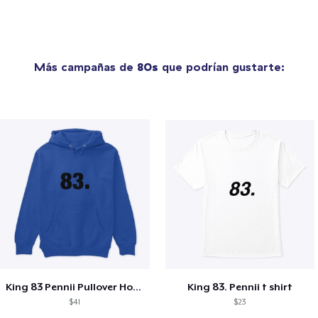
Más campañas de
80s
que podrían gustarte:
King 83 Pennii Pullover Hoodie
King 83. Pennii t shirt
$41
$23