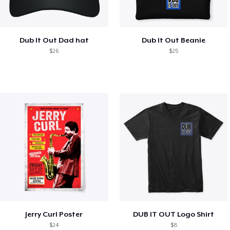
Dub It Out Dad hat
Dub It Out Beanie
$26
$25
Jerry Curl Poster
DUB IT OUT Logo Shirt
$24
$8