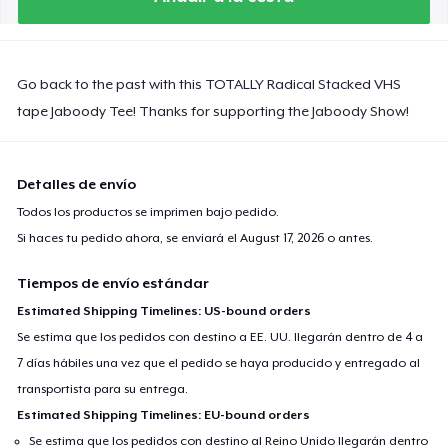
Classic Tank Top
22,99 US$
Go back to the past with this TOTALLY Radical Stacked VHS
Organic Tote Bag
tape Jaboody Tee! Thanks for supporting the Jaboody Show!
37,92 US$
Kids Premium Tee
Detalles de envío
21,99 US$
Todos los productos se imprimen bajo pedido.
Si haces tu pedido ahora, se enviará el
August 17, 2026
o antes.
Women's Flowy Tank Top
22,99 US$
Tiempos de envío estándar
Estimated Shipping Timelines: US-bound orders
Women's Boyfriend Tee
Se estima que los pedidos con destino a EE. UU. llegarán dentro de 4 a
24,99 US$
7 días hábiles una vez que el pedido se haya producido y entregado al
transportista para su entrega.
Women's Racerback Tank
Estimated Shipping Timelines: EU-bound orders
22,99 US$
Se estima que los pedidos con destino al Reino Unido llegarán dentro