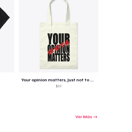
Cant.
prando
Your opinion matters, Just not to me!
$20
Ver Más