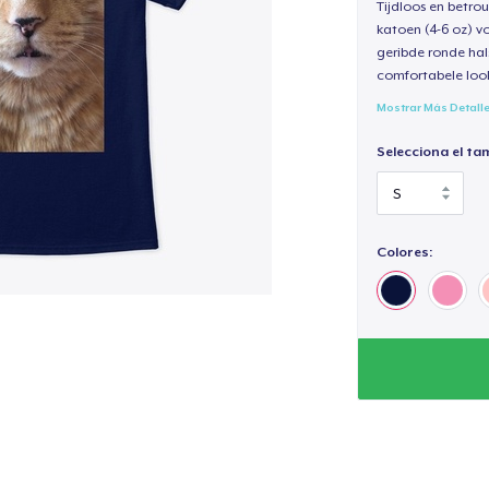
Tijdloos en betro
katoen (4-6 oz) v
geribde ronde hal
comfortabele loo
Mostrar Más Detall
Selecciona el ta
Colores: