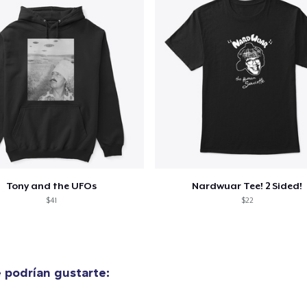
alizar y pagar pedido
Seguir com
Tony and the UFOs
Nardwuar Tee! 2 Sided!
$41
$22
 podrían gustarte: