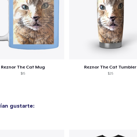
Reznor The Cat Mug
Reznor The Cat Tumbler
$15
$25
ían gustarte:
lo añadido al
carrito