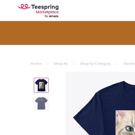
Home
Shop All
Shop by Category
Divert