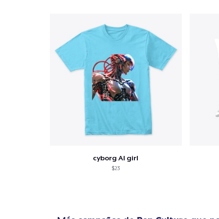
cyborg AI girl
$23