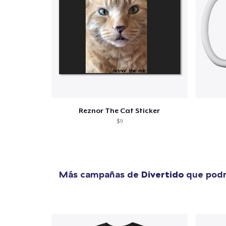
Reznor The Cat Sticker
$9
Más campañas de
Divertido
que podr
1
artícu