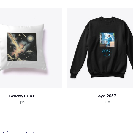
Galaxy Print!
Aya 2057.
$25
$30