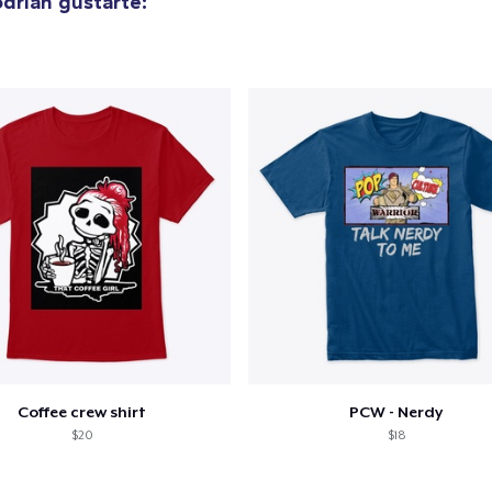
drían gustarte:
Coffee crew shirt
PCW - Nerdy
$20
$18