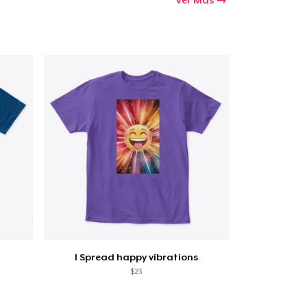
Ver Más
I Spread happy vibrations
$23