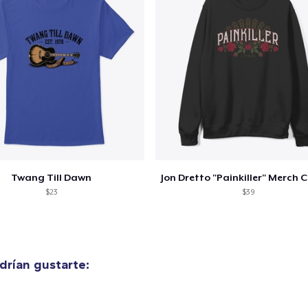
Twang Till Dawn
$23
$39
rían gustarte: