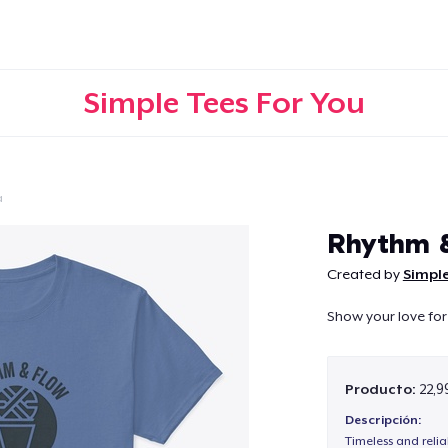
Simple Tees For You
a
Continuar
Rhythm 
Created by
Simple
Show your love for
Producto:
22,9
Descripción:
Timeless and reli