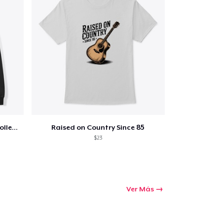
Jon Dretto "Painkiller" Merch Collection
Raised on Country Since 85
$23
Ver Más