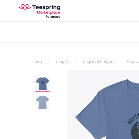
Home
Shop All
Shop by Category
Músic