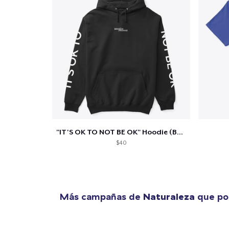
"IT'S OK TO NOT BE OK" Hoodie (BP LOGO)
$40
Más campañas de
Naturaleza
que pod