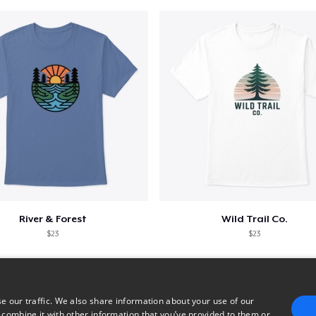
River & Forest
Wild Trail Co.
$23
$23
e our traffic. We also share information about your use of our
 combine it with other information that you’ve provided to them or