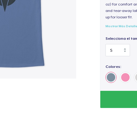
oz) for comfort an
and tear-away label
up for looser fit.
Mostrar Más Detall
Selecciona el ta
Colores: