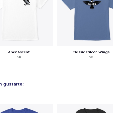
alizar y pagar pedido
Seguir com
Apex Ascent
Classic Falcon Wings
$41
$41
n gustarte: