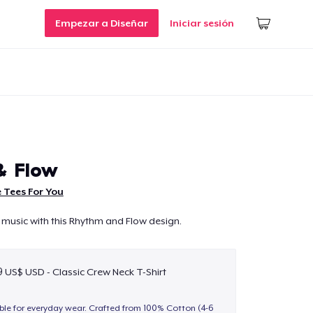
Empezar a Diseñar
Iniciar sesión
& Flow
 Tees For You
 music with this Rhythm and Flow design.
9 US$ USD - Classic Crew Neck T-Shirt
able for everyday wear. Crafted from 100% Cotton (4-6