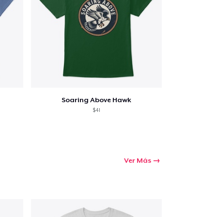
prando
Soaring Above Hawk
$41
Ver Más