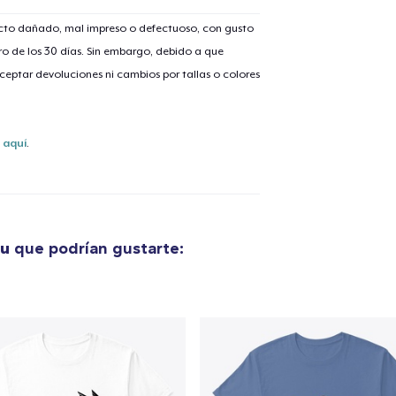
ucto dañado, mal impreso o defectuoso, con gusto
o de los 30 días. Sin embargo, debido a que
eptar devoluciones ni cambios por tallas o colores
s
aquí
.
ou
que podrían gustarte:
lo añadido al
carrito