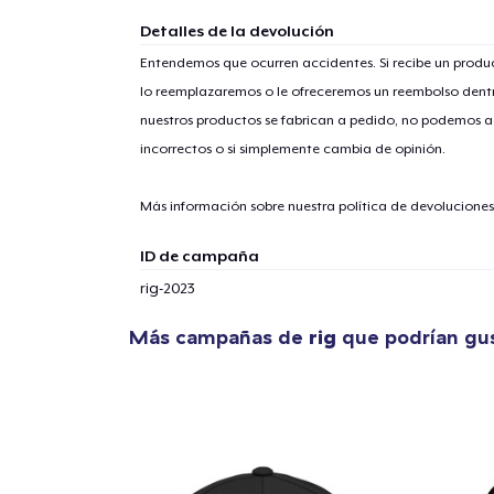
Detalles de la devolución
Entendemos que ocurren accidentes. Si recibe un prod
lo reemplazaremos o le ofreceremos un reembolso dentr
1
artícu
nuestros productos se fabrican a pedido, no podemos ac
incorrectos o si simplemente cambia de opinión.
Más información sobre nuestra política de devolucione
ID de campaña
Fin
rig-2023
Más campañas de
rig
que podrían gus