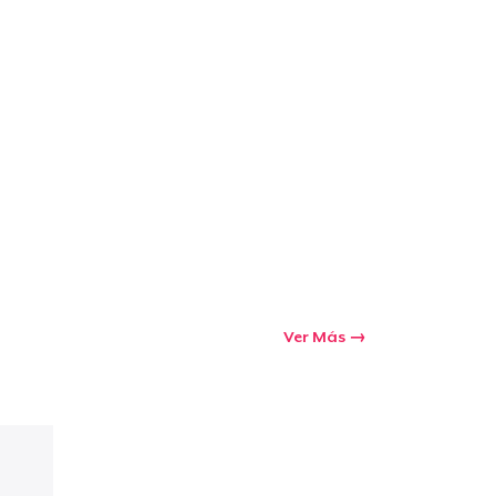
Ir al carrito
Cant.
prando
Ver Más