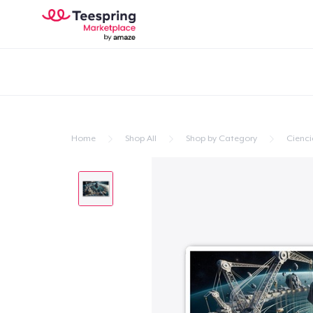
Home
Shop All
Shop by Category
Cienci