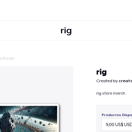
rig
a ficción
Continuar
rig
Created by
creator
rig store merch
Productos Dispo