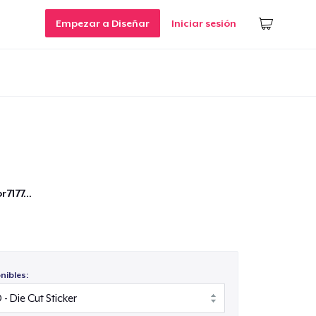
Empezar a Diseñar
Iniciar sesión
7177...
nibles: