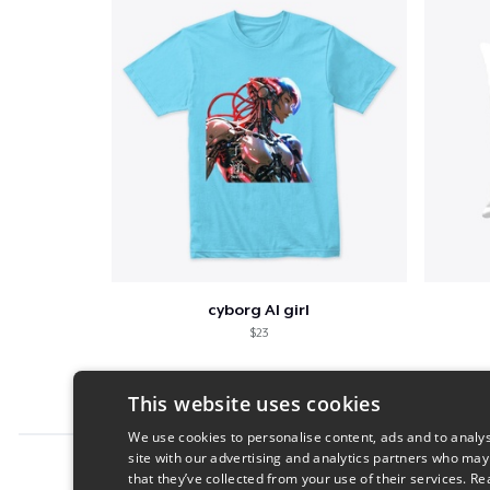
cyborg AI girl
$23
This website uses cookies
We use cookies to personalise content, ads and to analys
site with our advertising and analytics partners who may
Report this product
that they’ve collected from your use of their services.
Re