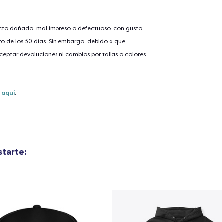
ucto dañado, mal impreso o defectuoso, con gusto
o de los 30 días. Sin embargo, debido a que
lo añadido al
carrito
eptar devoluciones ni cambios por tallas o colores
s
aquí
.
alizar y pagar pedido
Seguir com
Die Cut Sticker
tarte:
9,00 US$
Unisex Classic Pullover Hoodie
65,00 US$
Classic Crew Neck T-Shirt