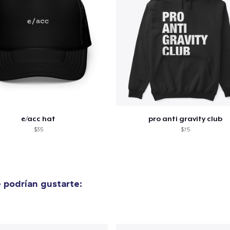
35,00 US$
Mug
15,99 US$
e/acc hat
pro anti gravity club
$35
$75
 podrían gustarte: