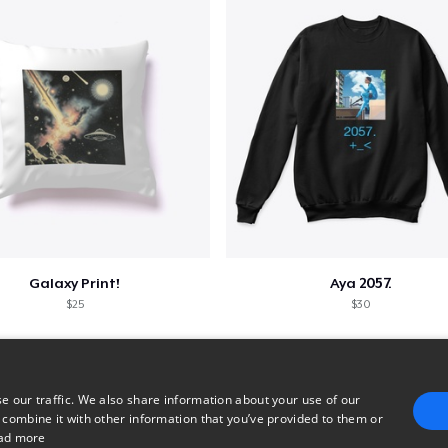
Galaxy Print!
Aya 2057.
$25
$30
e our traffic. We also share information about your use of our
 combine it with other information that you’ve provided to them or
ad more