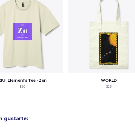
RKH Elements Tee - Zen
WORLD
$50
$25
n gustarte: