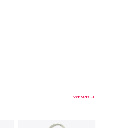
Ir al carrito
Cant.
prando
Ver Más