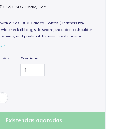
0 US$ USD - Heavy Tee
t with 8.2 oz 100% Carded Cotton (Heathers 15%
 wide neck ribbing, side seams, shoulder to shoulder
le hems, and preshrunk to minimize shrinkage.
es
maño:
Cantidad:
Existencias agotadas