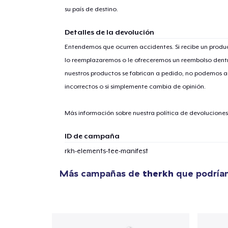
su país de destino.
Detalles de la devolución
Entendemos que ocurren accidentes. Si recibe un prod
1
artícu
lo reemplazaremos o le ofreceremos un reembolso dentr
nuestros productos se fabrican a pedido, no podemos ac
incorrectos o si simplemente cambia de opinión.
Más información sobre nuestra política de devolucione
Fin
ID de campaña
rkh-elements-tee-manifest
Más campañas de
therkh
que podrían