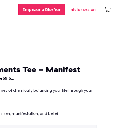
Empezar a Diseñar
Iniciar sesión
ents Tee - Manifest
r6916...
rney of chemically balancing your life through your
, zen, manifestation, and belief