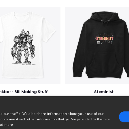
nkbot - Bill Making Stuff
Steminist
$25
$41
e our traffic. We also share information about your use of our
 combine it with other information that you’ve provided to them or
ad more