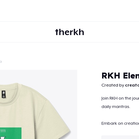
therkh
a
Continuar
RKH Elem
Created by
creato
Join RKH on the jou
daily mantras.
Embark on creation