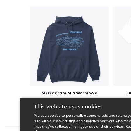
3D Diagram of a Wormhole
Ju
$41
This website uses cookies
We use cookies to personalise content, ads and to analys
site with our advertising and analytics partners who may
that they’ve collected from your use of their services.
Re