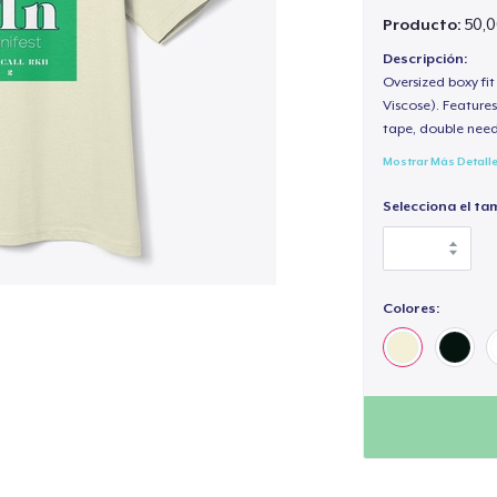
Producto:
50,0
Descripción:
Oversized boxy fi
Viscose). Features
tape, double need
Mostrar Más Detall
Selecciona el ta
Colores: