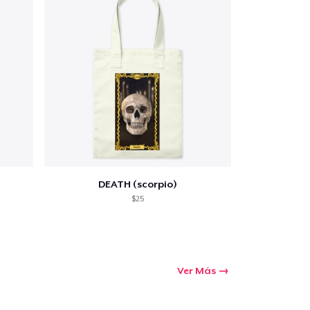
DEATH (scorpio)
$25
Ver Más