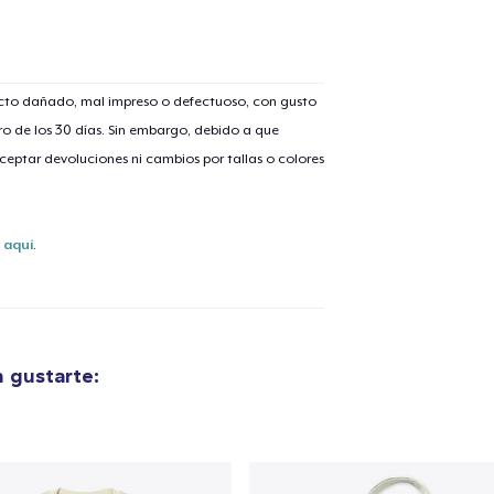
ucto dañado, mal impreso o defectuoso, con gusto
lo añadido al
carrito
o de los 30 días. Sin embargo, debido a que
eptar devoluciones ni cambios por tallas o colores
s
aquí
.
alizar y pagar pedido
Seguir com
 gustarte: