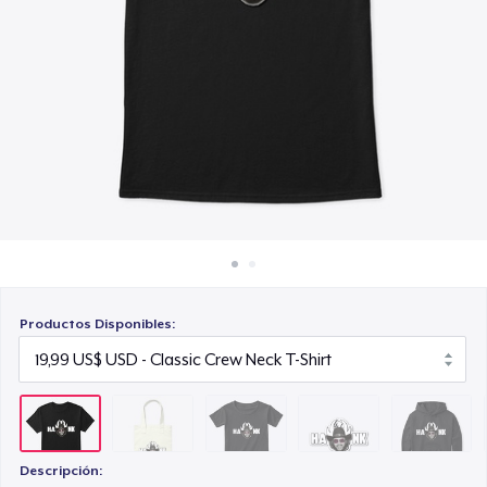
Cómo funciona
17,00 US$
Venda en todas partes
Die Cut Sticker
Venda lo que sea
9,99 US$
Unisex Classic Pullover Hoodie
39,99 US$
Mug
14,00 US$
Productos Disponibles:
Unisex Classic Crewneck Sweatshirt
34,00 US$
Kids Classic Pullover Hoodie
39,99 US$
Descripción: