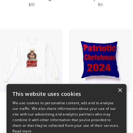
$28
$41
×
This website uses cookies
Long sleeve
Patriotic Christmas
We use cookies to personalise content, ads and to analyse
$31
$29
our traffic. We also share information about your use of our
site with our advertising and analytics partners who may
combine it with other information that you’ve provided to
them or that they’ve collected from your use of their services.
Read more