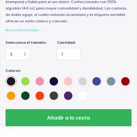
Women's Classic Tee
Atemporal y fiable para el uso diario. Confeccionado con 100%
algodón (4-6 oz) para mayor comodidad y durabilidad. Las costuras
19,99 US$
de doble aguja, el cuello redondo acanalado y la etiqueta extraíble
ofrecen un estilo clásico y cómodo.
Women's Premium V-Neck Tee
Mostrar Más Detalles
23,00 US$
Selecciona el tamaño:
Cantidad:
Classic Tank Top
25,00 US$
Colores:
Women's Flowy Tank Top
25,00 US$
Baby Premium Onesie
22,00 US$
Añadir a la cesta
Classic Long Sleeve Tee
26,00 US$