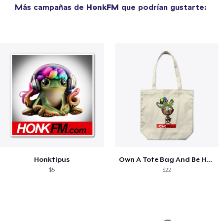
Más campañas de
HonkFM
que podrían gustarte:
Honktipus
Own A Tote Bag And Be Happy
$5
$22