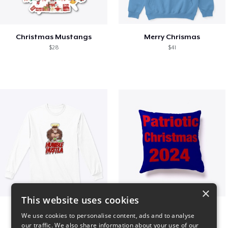
Christmas Mustangs
Merry Chrismas
$28
$41
×
This website uses cookies
Long sleeve
Patriotic Christmas
We use cookies to personalise content, ads and to analyse
$31
$29
our traffic. We also share information about your use of our