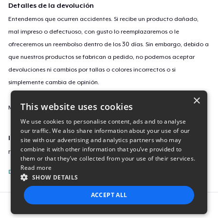
Detalles de la devolución
Entendemos que ocurren accidentes. Si recibe un producto dañado,
mal impreso o defectuoso, con gusto lo reemplazaremos o le
ofreceremos un reembolso dentro de los 30 días. Sin embargo, debido a
que nuestros productos se fabrican a pedido, no podemos aceptar
devoluciones ni cambios por tallas o colores incorrectos o si
simplemente cambia de opinión.
×
This website uses cookies
Más información sobre nuestra política de devoluciones
aquí
.
We use cookies to personalise content, ads and to analyse
our traffic. We also share information about your use of our
ID de campaña
site with our advertising and analytics partners who may
combine it with other information that you’ve provided to
ryan-quest-t-shirt
them or that they’ve collected from your use of their services.
Read more
Denunciar esta listing
SHOW DETAILS
ACCEPT ALL
Report this product