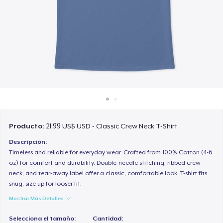
Cómo funciona
Venda en todas partes
Venda lo que sea
Producto:
21,99 US$ USD - Classic Crew Neck T-Shirt
Descripción:
Timeless and reliable for everyday wear. Crafted from 100% Cotton (4-6
oz) for comfort and durability. Double-needle stitching, ribbed crew-
neck, and tear-away label offer a classic, comfortable look. T-shirt fits
snug; size up for looser fit.
Mostrar Más Detalles
Selecciona el tamaño:
Cantidad: