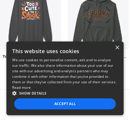
×
This website uses cookies
Too Cute to Spook Adorable Halloween Tee
Varsity Halloween Spooky Season Letter
We use cookies to personalise content, ads and to analyse
$37
$29
our traffic. We also share information about your use of our
site with our advertising and analytics partners who may
combine it with other information that you’ve provided to
them or that they’ve collected from your use of their services.
Read more
SHOW DETAILS
Report this product
ACCEPT ALL
STRICTLY NECESSARY
PERFORMANCE