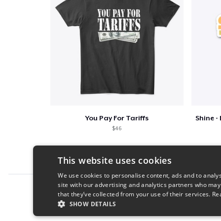
You Pay For Tariffs
$46
This website uses cookies
We use cookies to personalise content, ads and to analys
site with our advertising and analytics partners who may
Report this product
that they’ve collected from your use of their services.
Re
SHOW DETAILS