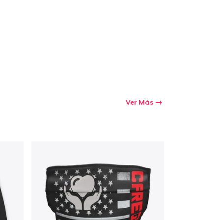
Ver Más
Ir al carrito
Cant.
prando