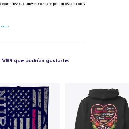
eptar devoluciones ni cambios por tallas o colores
s
aquí
.
IVER
que podrían gustarte:
lo añadido al
carrito
alizar y pagar pedido
Seguir com