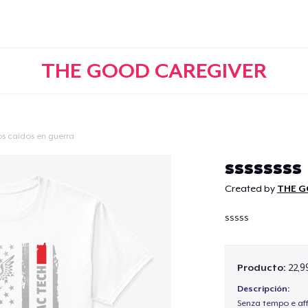
THE GOOD CAREGIVER
os caídos en guerra
Continuar
ssssssss
Created by
THE G
sssss
Producto:
22,9
Descripción:
Senza tempo e aff