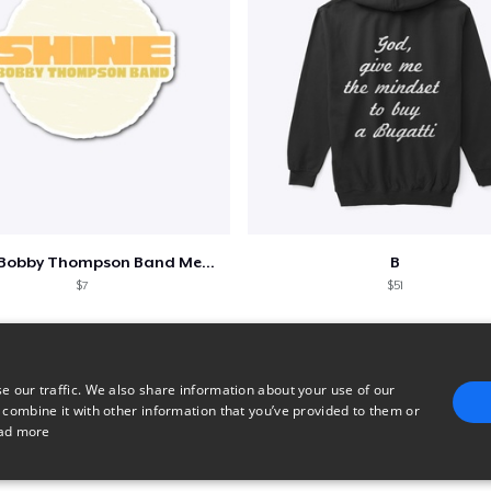
Shine - Bobby Thompson Band Merch
B
$7
$51
e our traffic. We also share information about your use of our
 combine it with other information that you’ve provided to them or
ad more