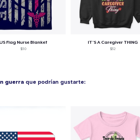
US Flag Nurse Blanket
IT'S A Caregiver THING
$30
$32
en guerra
que podrían gustarte: