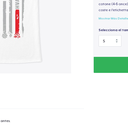
cotone (4-6 once) 
coste e l'etichett
Mostrar Más Detall
Selecciona el ta
 antes.