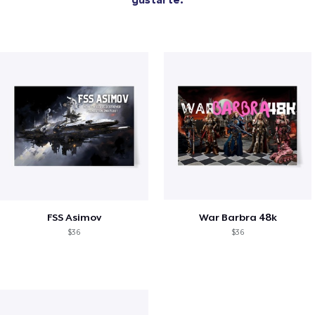
FSS Asimov
War Barbra 48k
$36
$36