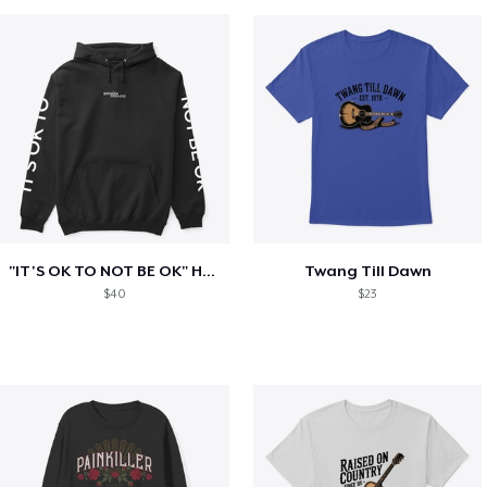
"IT'S OK TO NOT BE OK" Hoodie (BP LOGO)
Twang Till Dawn
$40
$23