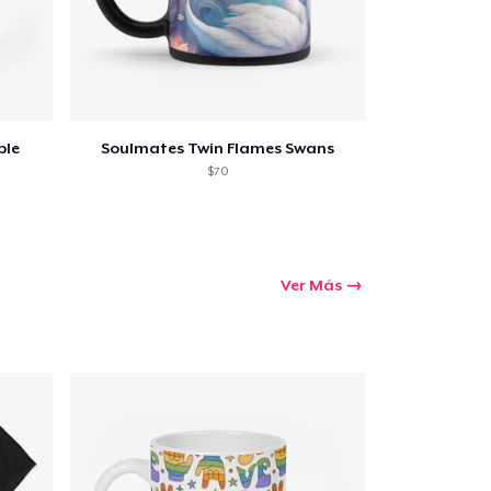
Ir al carrito
ple
Soulmates Twin Flames Swans
Cant.
$70
prando
Ver Más