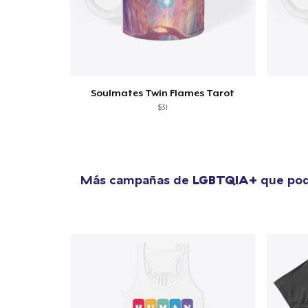
1
artícu
Soulmates Twin Flames Tarot
$31
Fin
Más campañas de
LGBTQIA+
que pod