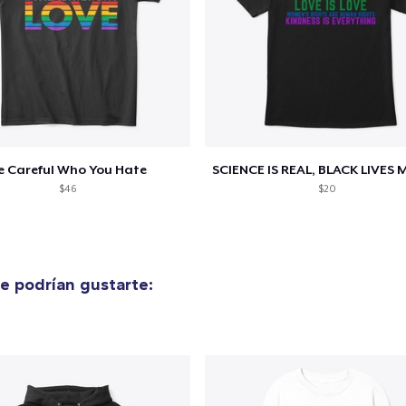
e Careful Who You Hate
$46
$20
e podrían gustarte: