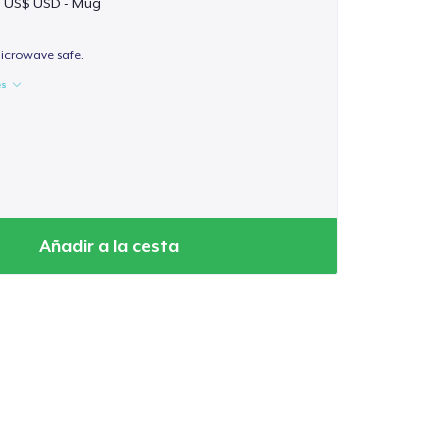
9 US$ USD - Mug
icrowave safe.
es
Añadir a la cesta