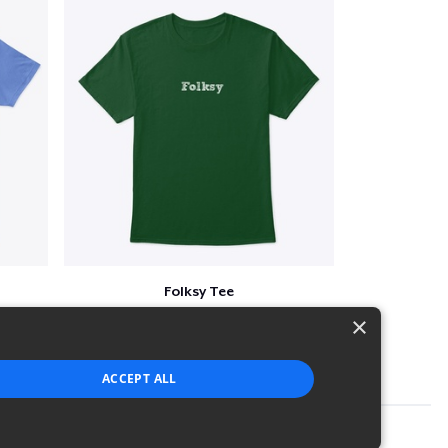
Folksy Tee
$25
×
ACCEPT ALL