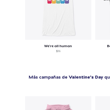
We're all human
B
$36
Más campañas de
Valentine's Day
qu