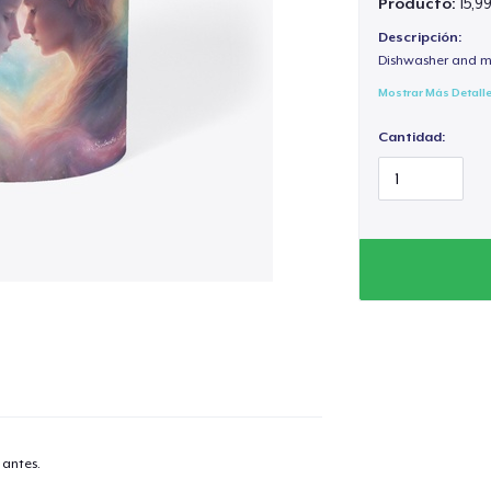
Producto:
15,9
Descripción:
Dishwasher and m
Mostrar Más Detall
Cantidad:
 antes.