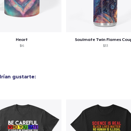
lo añadido al
carrito
Heart
Soulmate Twin Flames Cou
$16
$33
alizar y pagar pedido
Seguir com
rían gustarte: