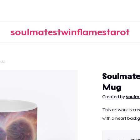
soulmatestwinflamestarot
IA+
Continuar
Soulmate
Mug
Created by
soulm
This artwork is cr
with a heart back