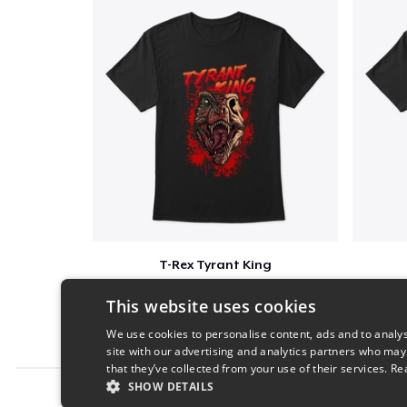
T-Rex Tyrant King
$25
This website uses cookies
We use cookies to personalise content, ads and to analys
site with our advertising and analytics partners who may
that they’ve collected from your use of their services.
Re
SHOW DETAILS
Report this product