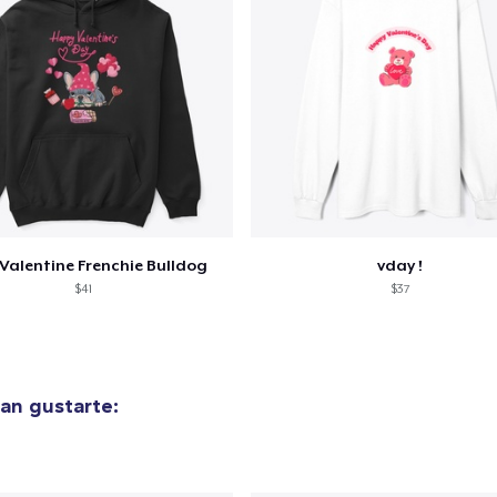
Valentine Frenchie Bulldog
vday !
$41
$37
an gustarte: