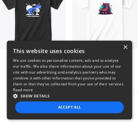
×
This website uses cookies
Dianousar design
Retro Roller Skates
We use cookies to personalise content, ads and to analyse
$22
$22
our traffic. We also share information about your use of our
site with our advertising and analytics partners who may
combine it with other information that you’ve provided to
them or that they’ve collected from your use of their services.
Read more
SHOW DETAILS
Report this product
ACCEPT ALL
STRICTLY NECESSARY
PERFORMANCE
TARGETING
FUNCTIONALITY