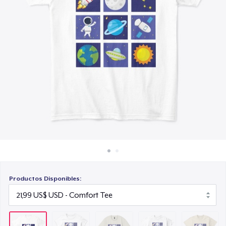
Cómo funciona
41,99 US$
Venda en todas partes
Kids Premium Tee
Venda lo que sea
20,99 US$
Next Level 3600 | Premium Ring-Spun Cotton T-Shirt
22,99 US$
Productos Disponibles: