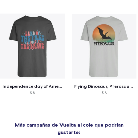
Independence day of America, 4th of July
Flying Dinosaur, Pterosaur silhouette
$18
$18
Más campañas de
Vuelta al cole
que podrían
gustarte: