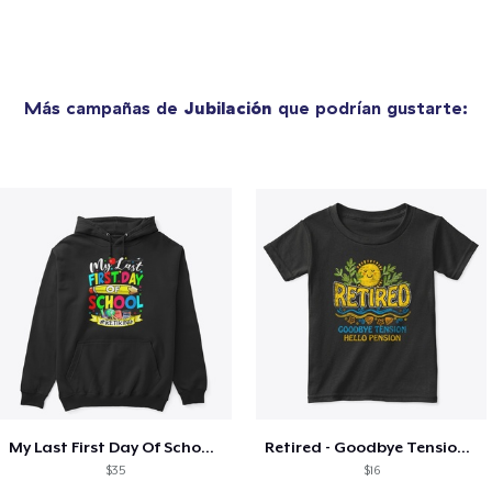
Más campañas de
Jubilación
que podrían gustarte:
My Last First Day Of School Retiring
Retired - Goodbye Tension Hello Pension
$35
$16