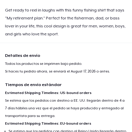
Get ready to reel in laughs with this funny fishing shirt that says
"My retirement plan." Perfect for the fisherman, dad, or bass
lover in your life, this cool design is great for men, women, boys,
and girls who love the sport.
Detalles de envío
Todos los productos se imprimen bajo pedido.
Si haces tu pedido ahora, se enviará el
August 17, 2026
o antes.
Tiempos de envío estándar
Estimated Shipping Timelines: US-bound orders
Se estima que los pedidos con destino a EE. UU. llegarán dentro de 4 a
7 días hábiles una vez que el pedido se haya producido y entregado al
transportista para su entrega.
Estimated Shipping Timelines: EU-bound orders
Se estima que los pedidos con destino al Reino Unido llegarán dentro