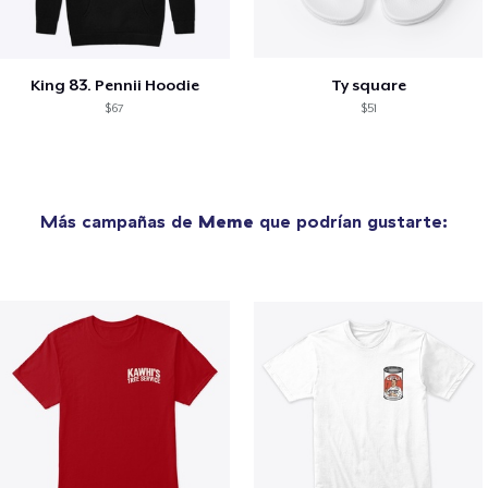
King 83. Pennii Hoodie
Ty square
$67
$51
Más campañas de
Meme
que podrían gustarte: