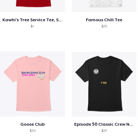
Kawhi’s Tree Service Tee, Shirts, Mug
Famous Chili Tee
$7
$25
Goose Club
Episode 50 Classic Crew Neck T-Shirt
$20
$23