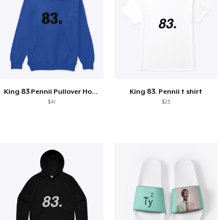
King 83 Pennii Pullover Hoodie
King 83. Pennii t shirt
$41
$23