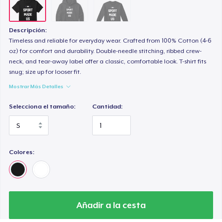
Descripción:
Timeless and reliable for everyday wear. Crafted from 100% Cotton (4-6
oz) for comfort and durability. Double-needle stitching, ribbed crew-
neck, and tear-away label offer a classic, comfortable look. T-shirt fits
snug; size up for looser fit.
Mostrar Más Detalles
Selecciona el tamaño:
Cantidad:
Colores:
Añadir a la cesta