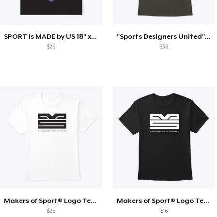
SPORT is MADE by US 18" x 24" poster
"Sports Designers United" Shirt
$25
$39
Makers of Sport® Logo Tee (White)
Makers of Sport® Logo Tee (Black)
$25
$16