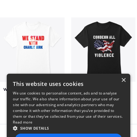
×
This website uses cookies
We Stand With Charlie Kirk
Condemn All Violence
We use cookies to personalise content, ads and to analyse
$7
$41
our traffic. We also share information about your use of our
site with our advertising and analytics partners who may
combine it with other information that you’ve provided to
them or that they’ve collected from your use of their services.
Read more
SHOW DETAILS
Report this product