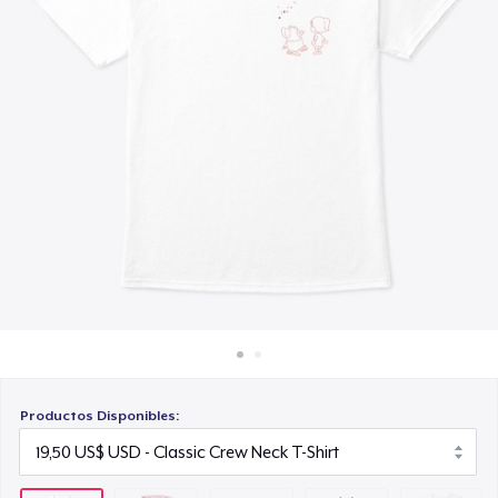
Cómo funciona
13,50 US$
Venda en todas partes
Unisex Classic Crewneck Sweatshirt
Venda lo que sea
26,50 US$
Women's Comfort Tee
19,50 US$
Productos Disponibles: