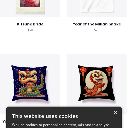
KItsune Bride
Year of the Mikan Snake
$30
$25
×
This website uses cookies
Year of the Snake Chinese New Year
Chinese Dragon Shirt
We use cookies to personalise content, ads and to analyse
$29
$29