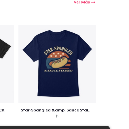
Ver Más
CK
Star-Spangled &amp; Sauce Stained
$5