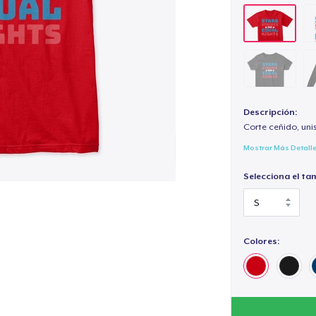
Descripción:
Corte ceñido, uni
Mostrar Más Detall
Selecciona el ta
Colores: