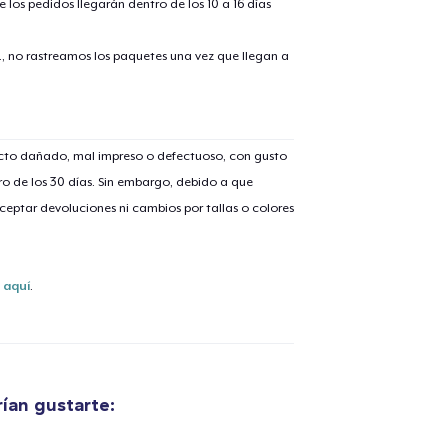
 los pedidos llegarán dentro de los 10 a 16 días
., no rastreamos los paquetes una vez que llegan a
lo añadido al
carrito
ucto dañado, mal impreso o defectuoso, con gusto
o de los 30 días. Sin embargo, debido a que
eptar devoluciones ni cambios por tallas o colores
alizar y pagar pedido
Seguir com
s
aquí
.
Next Level 3600 | Premium Ring-Spun Cotton T-Shirt
17,99 US$
ían gustarte:
Die Cut Sticker
4,99 US$