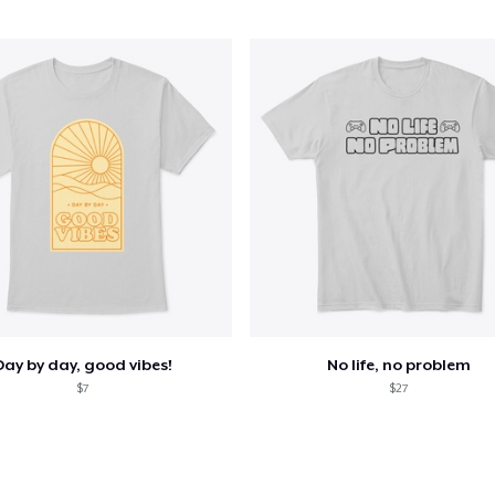
Classic Crew Neck T-Shirt
15,99 US$
Unisex Classic Crewneck Sweatshirt
23,99 US$
Women's Classic Tee
16,99 US$
Classic Long Sleeve Tee
21,99 US$
Day by day, good vibes!
No life, no problem
$7
$27