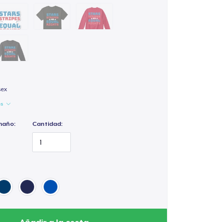
sex
es
maño:
Cantidad: