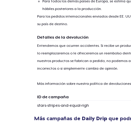
Para todos los demás países de Europa, se estima que
hábiles posteriores a la producción.
Para los pedidos internacionales enviados desde EE. UU
su país de destino.
Detalles de la devolución
1
artícu
Entendemos que ocurren accidentes. Si recibe un prod
lo reemplazaremos o le ofreceremos un reembolso dentr
nuestros productos se fabrican a pedido, no podemos ac
incorrectos o si simplemente cambia de opinión.
Fin
Más información sobre nuestra política de devolucione
ID de campaña
stars-stripes-and-equal-righ
Más campañas de
Daily Drip
que podr