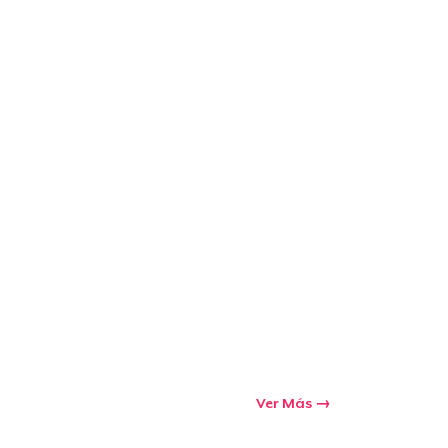
Ir al carrito
Cant.
prando
Ver Más