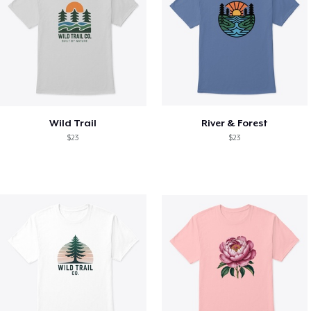
Wild Trail
River & Forest
$23
$23