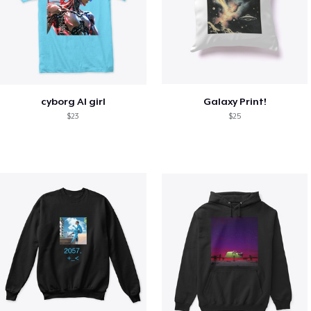
cyborg AI girl
Galaxy Print!
$23
$25