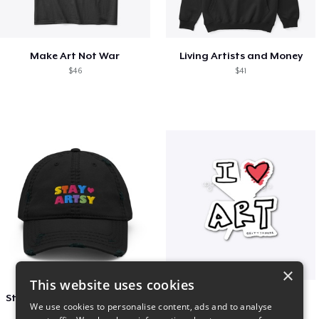
Make Art Not War
Living Artists and Money
$46
$41
×
This website uses cookies
Stay Artsy Embroidered Hat
art love
We use cookies to personalise content, ads and to analyse
$27
$7