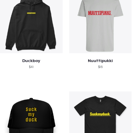
Duckboy
Nuuttipukki
$41
$18