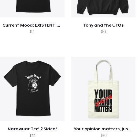
Current Mood: EXISTENTIAL CRISIS
Tony and the UFOs
$14
$41
Nardwuar Tee! 2 Sided!
Your opinion matters, Just not to me!
$22
$20