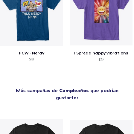
PCW - Nerdy
I Spread happy vibrations
$18
$23
Más campañas de
Cumpleaños
que podrían
gustarte: