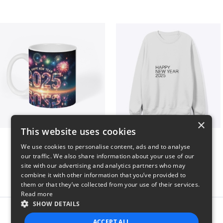
×
This website uses cookies
Fresh Start Mugs
HAPPY NEW YEAR 2025
We use cookies to personalise content, ads and to analyse
$16
$41
our traffic. We also share information about your use of our
site with our advertising and analytics partners who may
combine it with other information that you’ve provided to
them or that they’ve collected from your use of their services.
Read more
SHOW DETAILS
Report this product
ACCEPT ALL