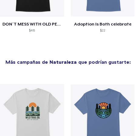
DON´T MESS WITH OLD PEOPLE
Adoption Is Both celebrate
$48
$22
Más campañas de
Naturaleza
que podrían gustarte: