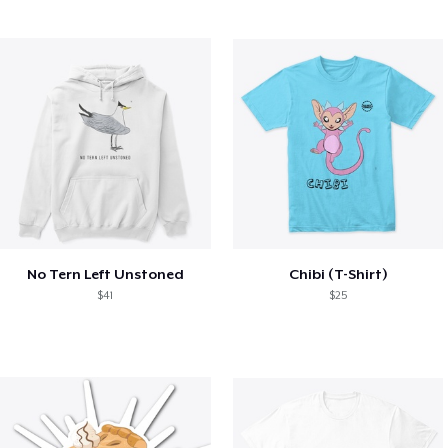
No Tern Left Unstoned
Chibi (T-Shirt)
$41
$25