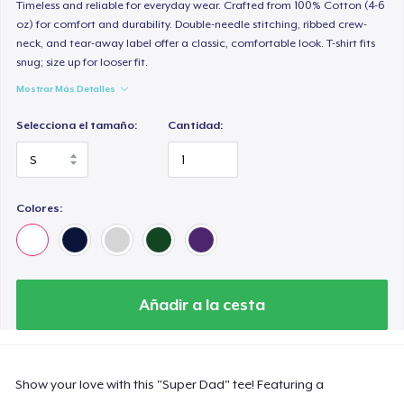
Timeless and reliable for everyday wear. Crafted from 100% Cotton (4-6
oz) for comfort and durability. Double-needle stitching, ribbed crew-
neck, and tear-away label offer a classic, comfortable look. T-shirt fits
snug; size up for looser fit.
Mostrar Más Detalles
Selecciona el tamaño:
Cantidad:
Colores:
Añadir a la cesta
Show your love with this "Super Dad" tee! Featuring a