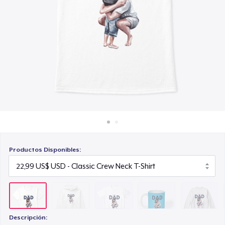
Cómo funciona
23,99 US$
Venda en todas partes
Mug
Venda lo que sea
15,99 US$
Unisex Classic Crewneck Sweatshirt
32,99 US$
Classic Long Sleeve Tee
30,99 US$
Productos Disponibles:
Descripción: