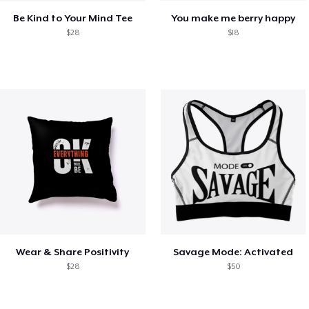
Be Kind to Your Mind Tee
You make me berry happy
$28
$18
Wear & Share Positivity
Savage Mode: Activated
$28
$50