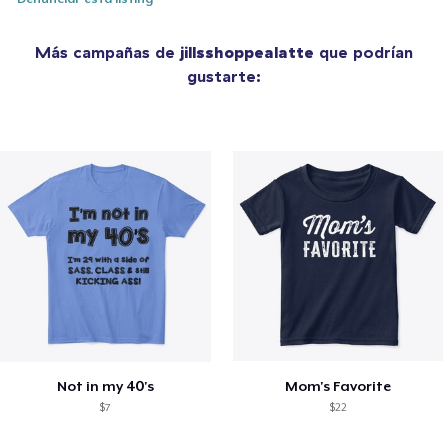
Más campañas de
jillsshoppealatte
que podrían
gustarte:
Not in my 40's
Mom's Favorite
$7
$22