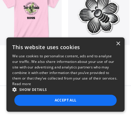
×
This website uses cookies
2025 Tour de Fronds
Bee kind to insects
We use cookies to personalise content, ads and to analyse
$22
$7
our traffic. We also share information about your use of our
site with our advertising and analytics partners who may
combine it with other information that you’ve provided to
them or that they’ve collected from your use of their services.
Read more
SHOW DETAILS
Report this product
ACCEPT ALL
STRICTLY NECESSARY
PERFORMANCE
TARGETING
FUNCTIONALITY