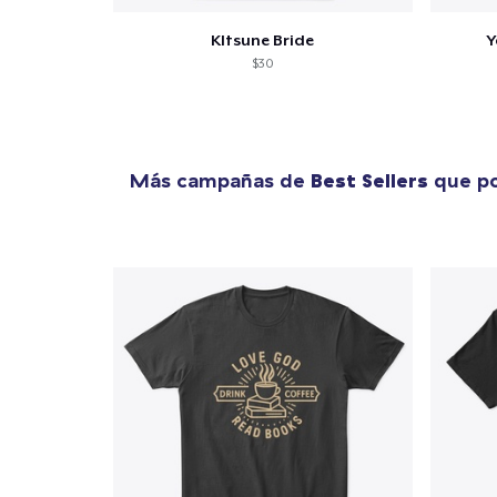
KItsune Bride
Y
$30
Más campañas de
Best Sellers
que po