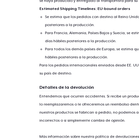
se haya producido y entregado al transportista para su
Estimated Shipping Timelines: EU-bound orders
Se estima que los pedidos con destino al Reino Unido 
posteriores a la producción.
Para Francia, Alemania, Países Bajos y Suecia, se est
días hábiles posteriores a la producción.
Para todos los demás países de Europa, se estima que
hábiles posteriores a la producción.
Para los pedidos internacionales enviados desde EE. UU
su país de destino.
Detalles de la devolución
Entendemos que ocurren accidentes. Si recibe un prod
lo reemplazaremos o le ofreceremos un reembolso dentr
nuestros productos se fabrican a pedido, no podemos ac
incorrectos o si simplemente cambia de opinión.
Más información sobre nuestra política de devolucione