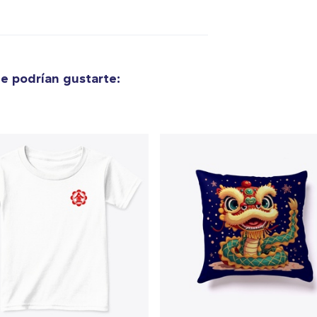
lo añadido al
carrito
e podrían gustarte:
alizar y pagar pedido
Seguir com