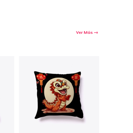
Ir al carrito
Cant.
Ver Más
prando