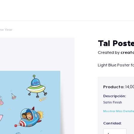
ew Year
Tal Poste
Created by
creato
Light Blue Poster 
Continuar
Producto:
14,0
Descripción:
Satin Finish
Mostrar Más Detall
Cantidad: