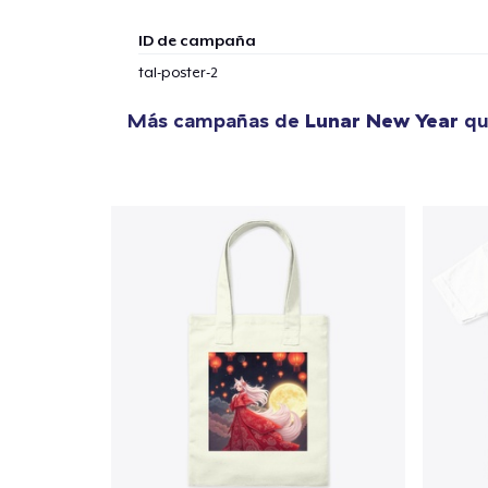
1
artícu
ID de campaña
tal-poster-2
Más campañas de
Lunar New Year
qu
Fin