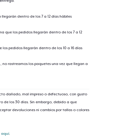
 entrega.
llegarán dentro de los 7 a 12 días hábiles
ima que los pedidos llegarán dentro de los 7 a 12
 los pedidos llegarán dentro de los 10 a 16 días
., no rastreamos los paquetes una vez que llegan a
ucto dañado, mal impreso o defectuoso, con gusto
o de los 30 días. Sin embargo, debido a que
eptar devoluciones ni cambios por tallas o colores
s
aquí
.