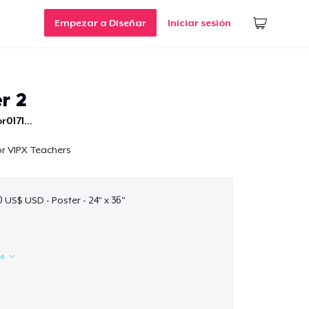
Empezar a Diseñar
Iniciar sesión
r 2
r0171...
for VIPX Teachers
0 US$ USD - Poster - 24" x 36"
es