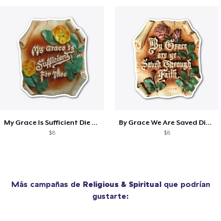
My Grace Is Sufficient Die Cut Sticker
By Grace We Are Saved Die Cut Sticker
$8
$8
Más campañas de
Religious & Spiritual
que podrían
gustarte: