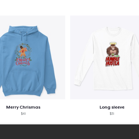
Merry Chrismas
Long sleeve
$41
$31