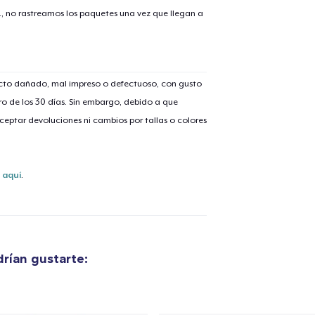
., no rastreamos los paquetes una vez que llegan a
ucto dañado, mal impreso o defectuoso, con gusto
lo añadido al
carrito
o de los 30 días. Sin embargo, debido a que
eptar devoluciones ni cambios por tallas o colores
s
aquí
.
alizar y pagar pedido
Seguir com
Next Level 3600 | Premium Ring-Spun Cotton T-Shirt
23,99 US$
rían gustarte:
Mug
14,99 US$