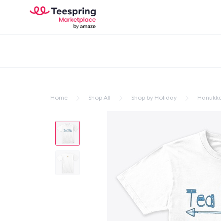
Home
Shop All
Shop by Holiday
Hanukk