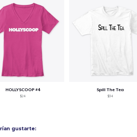
Unisex Classic Crewneck Sweatshirt
33,99 US$
Women's Flowy Tank Top
26,99 US$
HOLLYSCOOP #4
Spill The Tea
$24
$34
ían gustarte: