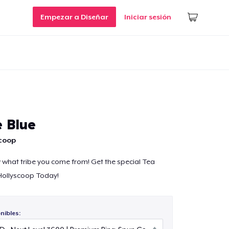
Empezar a Diseñar
Iniciar sesión
e Blue
scoop
 what tribe you come from! Get the special Tea
Hollyscoop Today!
nibles: