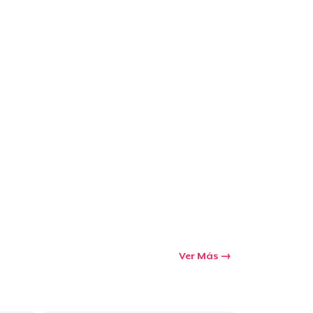
Ir al carrito
Cant.
prando
Ver Más