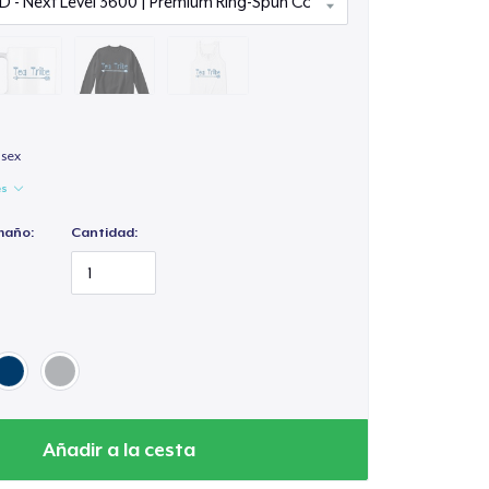
isex
es
maño:
Cantidad:
Añadir a la cesta