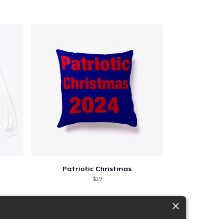
Patriotic Christmas
$29
×