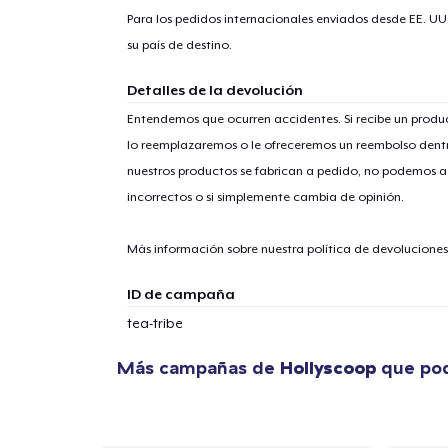
Para los pedidos internacionales enviados desde EE. UU
su país de destino.
Detalles de la devolución
Entendemos que ocurren accidentes. Si recibe un prod
1
artícu
lo reemplazaremos o le ofreceremos un reembolso dentr
nuestros productos se fabrican a pedido, no podemos ac
incorrectos o si simplemente cambia de opinión.
Más información sobre nuestra política de devolucione
Fin
ID de campaña
tea-tribe
Más campañas de
Hollyscoop
que pod