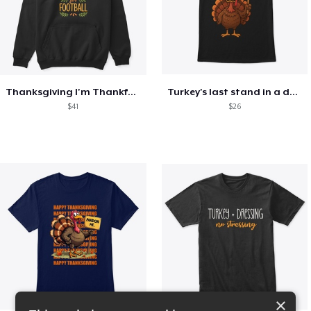
Thanksgiving I'm Thankful For Football
Turkey's last stand in a design
$41
$26
×