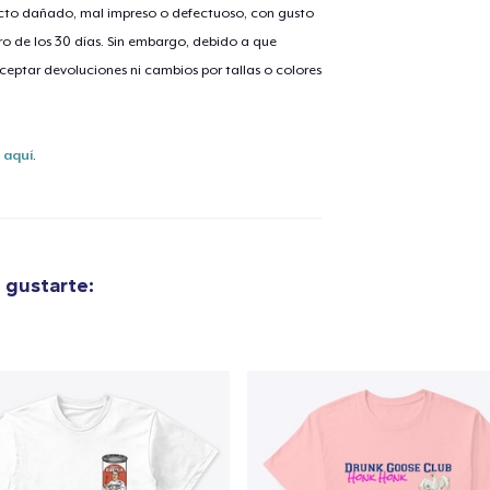
ucto dañado, mal impreso o defectuoso, con gusto
o de los 30 días. Sin embargo, debido a que
eptar devoluciones ni cambios por tallas o colores
lo añadido al
carrito
s
aquí
.
alizar y pagar pedido
Seguir com
 gustarte:
AS Colour Stencil Hoodie
46,99 US$
Essential Tee
24,80 US$