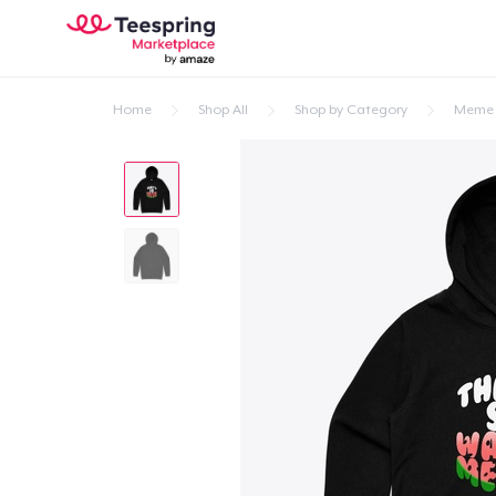
Home
Shop All
Shop by Category
Meme