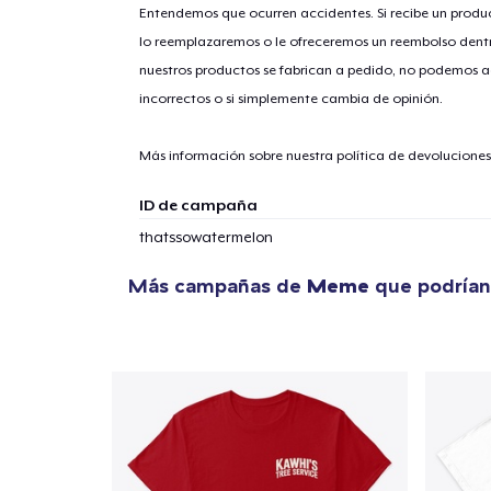
Entendemos que ocurren accidentes. Si recibe un prod
lo reemplazaremos o le ofreceremos un reembolso dentr
nuestros productos se fabrican a pedido, no podemos ac
1
artícu
incorrectos o si simplemente cambia de opinión.
Más información sobre nuestra política de devolucione
ID de campaña
Fin
thatssowatermelon
Más campañas de
Meme
que podrían