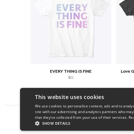
EVERY THING IS FINE
Love 
$22
This website uses cookies
We use cookies to personalise content, ads and to analys
site with our advertising and analytics partners who may
Report this product
that they’ve collected from your use of their services.
Re
SHOW DETAILS