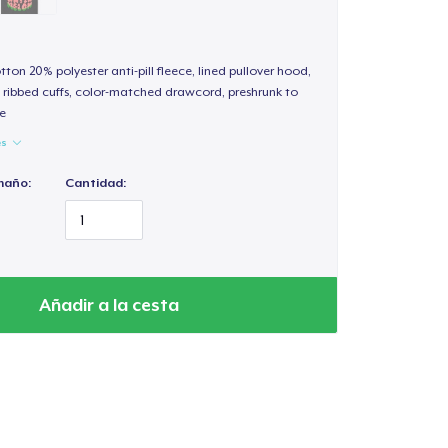
otton 20% polyester anti-pill fleece, lined pullover hood,
ribbed cuffs, color-matched drawcord, preshrunk to
e
es
maño:
Cantidad:
Añadir a la cesta