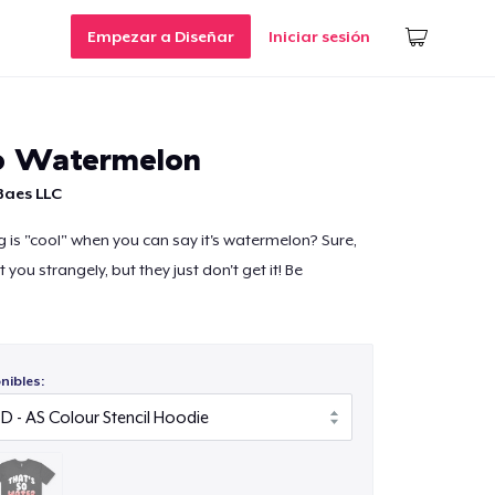
Empezar a Diseñar
Iniciar sesión
o Watermelon
 Baes LLC
is "cool" when you can say it's watermelon? Sure,
you strangely, but they just don't get it! Be
nibles: