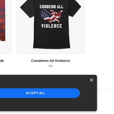
ook
Condemn All Violence
$41
×
ACCEPT ALL