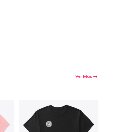
Ir al carrito
Cant.
prando
Ver Más