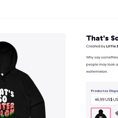
That's S
Created by
Little
Why say something 
Continuar
people may look at 
watermelon.
Productos Dispo