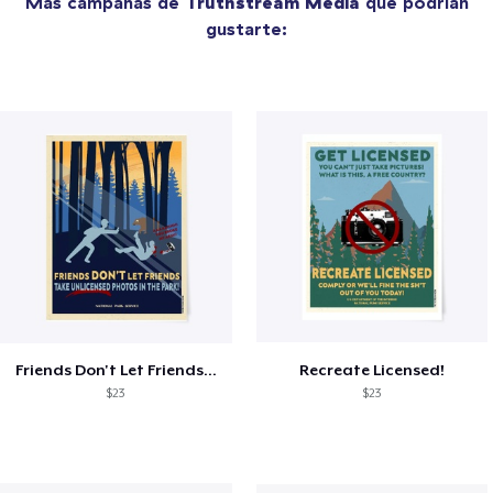
Más campañas de
Truthstream Media
que podrían
gustarte:
Friends Don't Let Friends...
Recreate Licensed!
$23
$23