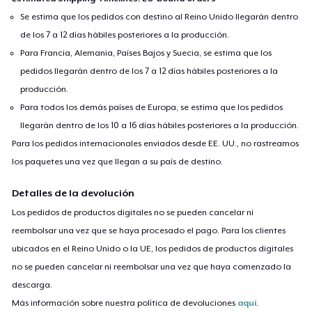
My hips remember where I’m from.
Se estima que los pedidos con destino al Reino Unido llegarán dentro
Not here to shrink, not made to hide —
de los 7 a 12 días hábiles posteriores a la producción.
I walk this world in full, wide stride.
Para Francia, Alemania, Países Bajos y Suecia, se estima que los
pedidos llegarán dentro de los 7 a 12 días hábiles posteriores a la
producción.
Para todos los demás países de Europa, se estima que los pedidos
llegarán dentro de los 10 a 16 días hábiles posteriores a la producción.
Para los pedidos internacionales enviados desde EE. UU., no rastreamos
los paquetes una vez que llegan a su país de destino.
Detalles de la devolución
Los pedidos de productos digitales no se pueden cancelar ni
reembolsar una vez que se haya procesado el pago. Para los clientes
ubicados en el Reino Unido o la UE, los pedidos de productos digitales
no se pueden cancelar ni reembolsar una vez que haya comenzado la
descarga.
Más información sobre nuestra política de devoluciones
aquí
.