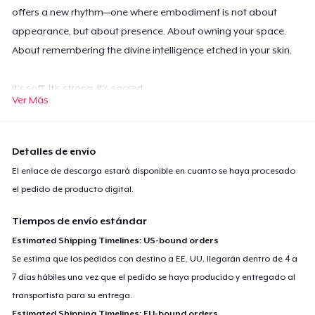
offers a new rhythm—one where embodiment is not about
appearance, but about presence. About owning your space.
About remembering the divine intelligence etched in your skin.
It’s soft. It’s strong. It’s sacred.
Ver Más
You’re not here to shrink.
You’re here to shine through your skin.
Detalles de envío
This is your sacred body.
El enlace de descarga estará disponible en cuanto se haya procesado
Sacred Body;
el pedido de producto digital.
This skin I’m in, it holds the stars,
Wears every scar like sacred art.
Tiempos de envío estándar
These hands have prayed, these feet have roamed,
Estimated Shipping Timelines: US-bound orders
And still I rise — I’ve come back home.
Se estima que los pedidos con destino a EE. UU. llegarán dentro de 4 a
7 días hábiles una vez que el pedido se haya producido y entregado al
transportista para su entrega.
This breath is fire, this heart, a drum,
Estimated Shipping Timelines: EU-bound orders