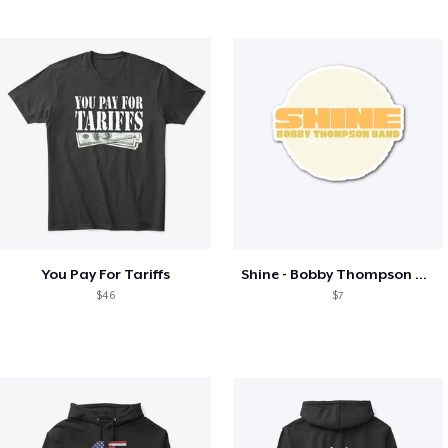
You Pay For Tariffs
Shine - Bobby Thompson Band Merch
$46
$7