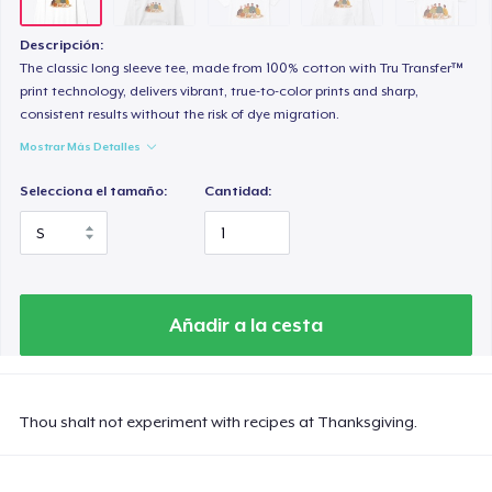
Heavy Tee
44,99 US$
Descripción:
The classic long sleeve tee, made from 100% cotton with Tru Transfer™
Tru transfer Printed Premium Tee
print technology, delivers vibrant, true-to-color prints and sharp,
consistent results without the risk of dye migration.
29,99 US$
Mostrar Más Detalles
Tru Transfer Unisex Crewneck Sweatshirt
Selecciona el tamaño:
Cantidad:
40,99 US$
Tru Transfer Printed Unisex Premium Hoodie
61,99 US$
Añadir a la cesta
Classic Long Sleeve Tee
30,99 US$
Thou shalt not experiment with recipes at Thanksgiving.
Next Level 3600 | Premium Ring-Spun Cotton T-Shirt
24,99 US$