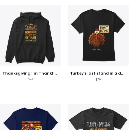
Thanksgiving I'm Thankful For Football
Turkey's last stand in a design
$41
$26