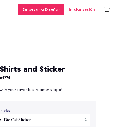
Empezar a Diseñar
Iniciar sesión
hirts and Sticker
r1274...
 with your favorite streamer's logo!
nibles: