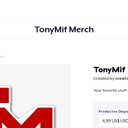
TonyMif Merch
ido
Continuar
TonyMif S
Created by
creato
Your favorite stuff
Productos Dispo