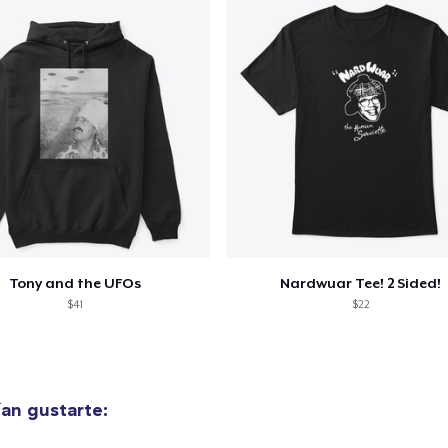
alizar y pagar pedido
Seguir com
Die Cut Sticker
6,99 US$
Classic Crew Neck T-Shirt
24,99 US$
Tony and the UFOs
Nardwuar Tee! 2 Sided!
Unisex Premium Pullover Hoodie
$41
$22
47,99 US$
Comfort Tee
26,99 US$
an gustarte: