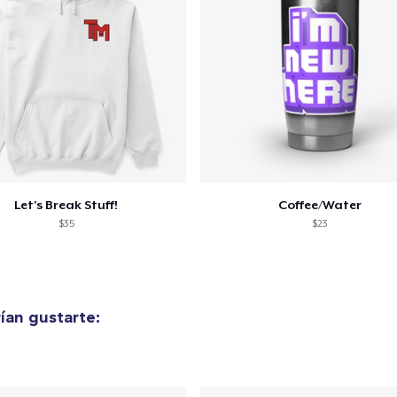
Let's Break Stuff!
Coffee/Water
$35
$23
ían gustarte:
lo añadido al
carrito