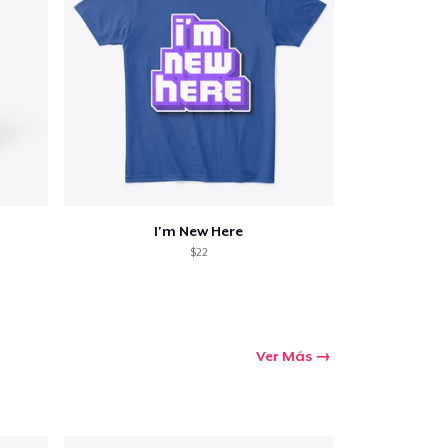
I'm New Here
$22
Ver Más
Ir al carrito