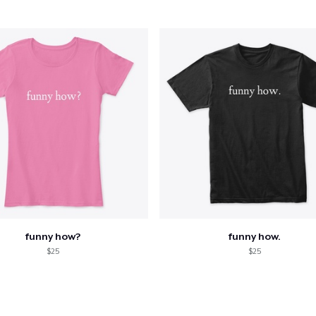
funny how?
funny how.
$25
$25