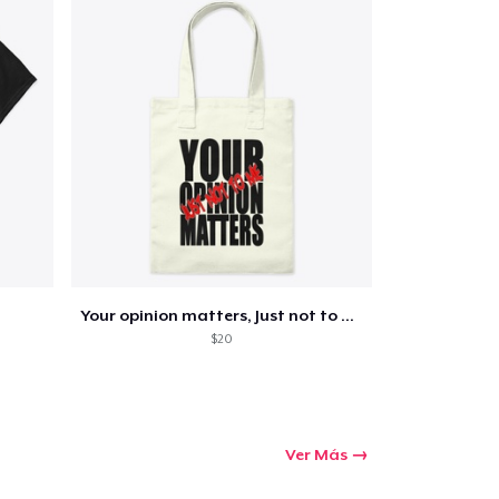
Cant.
prando
Your opinion matters, Just not to me!
$20
Ver Más