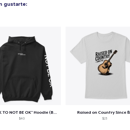
n gustarte:
"IT'S OK TO NOT BE OK" Hoodie (BP LOGO)
Raised on Country Since 8
$40
$23