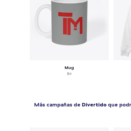
Mug
$14
Más campañas de
Divertido
que podr
1
artícu