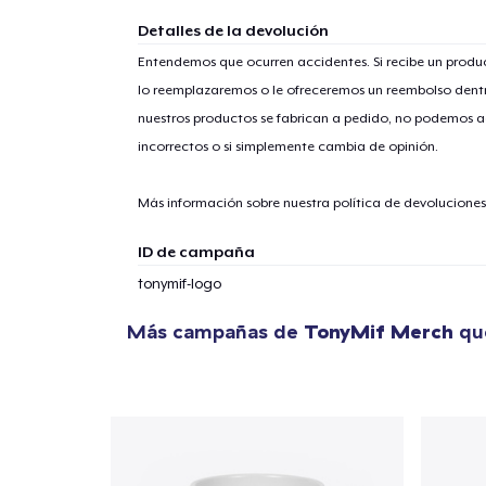
Detalles de la devolución
Entendemos que ocurren accidentes. Si recibe un prod
lo reemplazaremos o le ofreceremos un reembolso dentr
nuestros productos se fabrican a pedido, no podemos ac
incorrectos o si simplemente cambia de opinión.
Más información sobre nuestra política de devolucione
ID de campaña
tonymif-logo
Más campañas de
TonyMif Merch
que