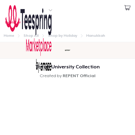
Empezar a Diseñar
Explorar
1
artículo añadido al
carrito
Iniciar sesión
Ir al carrito
Home
Shop All
Shop by Holiday
Hanukkah
Cant.
Continuar
Finalizar y pagar pedido
Torah University Collection
Created by
REPENT Official
Seguir comprando
Inicio
Unisex Full Zip Hoodie
Iniciar sesión
Sigue tu pedido
Unisex Classic Pullover Hoodie
Crear y vender
Kids Classic Pullover Hoodie