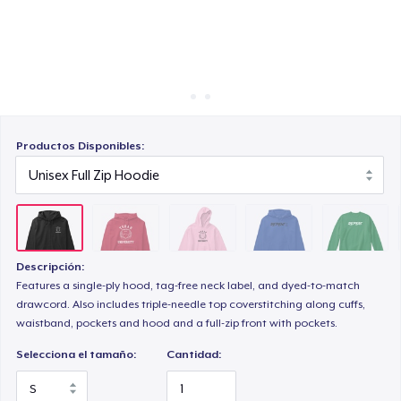
Cómo funciona
Venda en todas partes
Unisex Premium Pullover Hoodie
Venda lo que sea
Unisex Classic Crewneck Sweatshirt
Productos Disponibles:
Classic Long Sleeve Tee
Descripción:
Features a single-ply hood, tag-free neck label, and dyed-to-match
drawcord. Also includes triple-needle top coverstitching along cuffs,
waistband, pockets and hood and a full-zip front with pockets.
Selecciona el tamaño:
Cantidad: