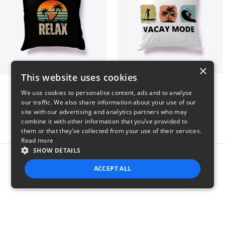
×
This website uses cookies
relax
vacay mode summer
We use cookies to personalise content, ads and to analyse
$29
$29
our traffic. We also share information about your use of our
site with our advertising and analytics partners who may
combine it with other information that you’ve provided to
them or that they’ve collected from your use of their services.
Read more
SHOW DETAILS
Report this product
ACCEPT ALL
STRICTLY NECESSARY
PERFORMANCE
TARGETING
FUNCTIONALITY